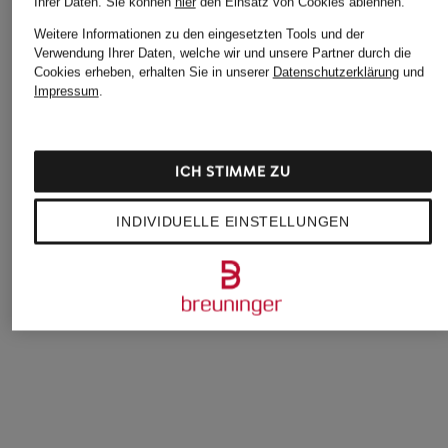
Ihrer Daten.
Sie können
hier
den Einsatz von Cookies ablehnen.
Weitere Informationen zu den eingesetzten Tools und der
Verwendung Ihrer Daten, welche wir und unsere Partner durch die
Cookies erheben, erhalten Sie in unserer
Datenschutzerklärung
und
Impressum
.
ICH STIMME ZU
JONAK
paul green
THEA MIKA
INDIVIDUELLE EINSTELLUNGEN
Penny-Loafer
Loafer
Penny-Loafer OLA
DEVANN CUIR
CHF 222
CHF 289
CHF 209