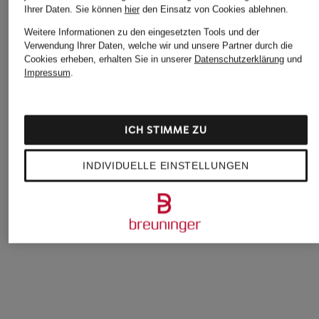
Ihrer Daten.
Sie können
hier
den Einsatz von Cookies ablehnen.
Weitere Informationen zu den eingesetzten Tools und der
Verwendung Ihrer Daten, welche wir und unsere Partner durch die
Cookies erheben, erhalten Sie in unserer
Datenschutzerklärung
und
Impressum
.
ICH STIMME ZU
BOSS
BOSS
BOSS
INDIVIDUELLE EINSTELLUNGEN
Piqué-Poloshirt PIO
Strick-Poloshirt
Jersey-Poloshirt
MOMENTUM LITE
PASSENGER
CHF 109
Regular Fit
CHF 75
CHF 169
Ursprünglich:
CHF 100