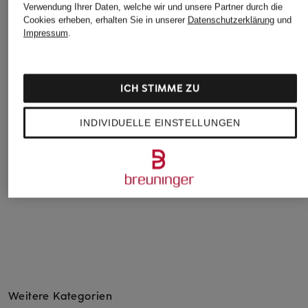
Verwendung Ihrer Daten, welche wir und unsere Partner durch die
Cookies erheben, erhalten Sie in unserer
Datenschutzerklärung
und
Impressum
.
ICH STIMME ZU
KENNEL &
STUART WEITZMAN
HUGO
SCHMENGER
Pumps STUART
Pumps DEVANY
INDIVIDUELLE EINSTELLUNGEN
Pumps ELLIE
SCLPT 75
CHF 90
CHF 259
CHF 279
Ursprünglich:
CHF 179
Ursprünglich:
CHF 550
Weitere Kategorien