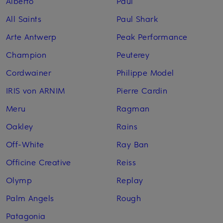
Alberto
Paul
All Saints
Paul Shark
Arte Antwerp
Peak Performance
Champion
Peuterey
Cordwainer
Philippe Model
IRIS von ARNIM
Pierre Cardin
Meru
Ragman
Oakley
Rains
Off-White
Ray Ban
Officine Creative
Reiss
Olymp
Replay
Palm Angels
Rough
Patagonia