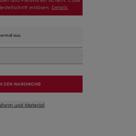
estellschritt einlösen.
Details
ormal aus
.
IN DEN WARENKORB
sform und Material