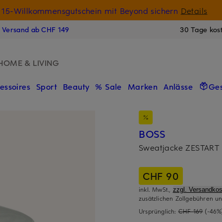
15-Willkommensgutschein mit Beyond sichern
Details
N
s Versand ab CHF 149
30 Tage kos
HOME & LIVING
essoires
Sport
Beauty
% Sale
Marken
Anlässe
Ge
BOSS
Sweatjacke ZESTART
CHF 90
inkl. MwSt.,
zzgl. Versandkos
zusätzlichen Zollgebühren un
Ursprünglich:
CHF 169
(-46%