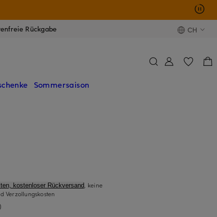
tenfreie Rückgabe
CH
schenke
Sommersaison
, keine
ten, kostenloser Rückversand
d Verzollungskosten
)