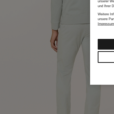
unserer We
und Ihrer 
Weitere In
unsere Par
Impressu