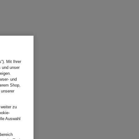
). Mit Ihrer
s und unser
eigen.
wser- und
nserem Shop,
 unserer
.
 weiter zu
ookie-
elle Auswahl
bereich