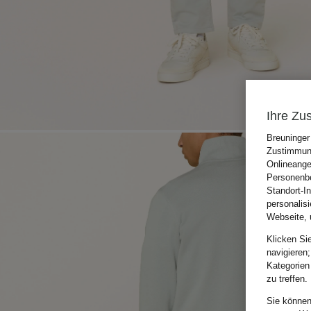
Ihre Zu
Breuninger
Zustimmung
Onlineange
Personenbe
Standort-I
personalis
Webseite, 
Klicken Si
navigieren;
Kategorien
zu treffen.
Sie können