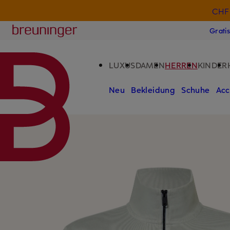
CHF 
ZUM HAUPTINHALT ÜBERSPRINGEN
ZUM SUCHFELD ÜBERSPRINGE
Breuninger
Grati
LUXUS
DAMEN
HERREN
KINDER
Neu
Bekleidung
Schuhe
Acc