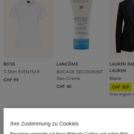
BOSS
LANCÔME
LAUREN RA
LAUREN
T-Shirt EVENTSA9
BOCAGE DEODORANT
Deo-Creme
Blazer
CHF 99
CHF 40
CHF 359
Ursprünglich:
ÄHNLICHE ARTIKEL ENTDECKEN
Ihre Zustimmung zu Cookies
Breuninger verwendet auf dieser Webseite Cookies und andere Web-