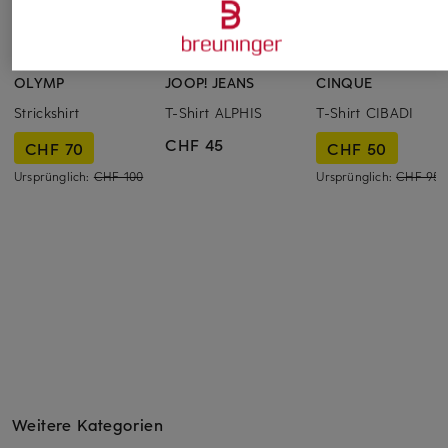
OLYMP
JOOP! JEANS
CINQUE
Strickshirt
T-Shirt ALPHIS
T-Shirt CIBADI
CHF 45
CHF 70
CHF 50
Ursprünglich:
CHF 100
Ursprünglich:
CHF 95
Weitere Kategorien