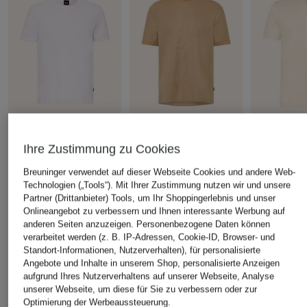
BOSS
BOSS
BOSS
Ihre Zustimmung zu Cookies
T-Shirt TIBURT
T-Shirt TAUT aus Piqué
T-Shirt TH
Breuninger verwendet auf dieser Webseite Cookies und andere Web-
Leinen
CHF 119
CHF 60
Technologien („Tools“). Mit Ihrer Zustimmung nutzen wir und unsere
CHF 109
Ursprünglich:
CHF 100
Partner (Drittanbieter) Tools, um Ihr Shoppingerlebnis und unser
Ursprünglich:
Onlineangebot zu verbessern und Ihnen interessante Werbung auf
anderen Seiten anzuzeigen. Personenbezogene Daten können
verarbeitet werden (z. B. IP-Adressen, Cookie-ID, Browser- und
ÄHNLICHE ARTIKEL ENTDECKEN
Standort-Informationen, Nutzerverhalten), für personalisierte
Angebote und Inhalte in unserem Shop, personalisierte Anzeigen
aufgrund Ihres Nutzerverhaltens auf unserer Webseite, Analyse
unserer Webseite, um diese für Sie zu verbessern oder zur
Optimierung der Werbeaussteuerung.