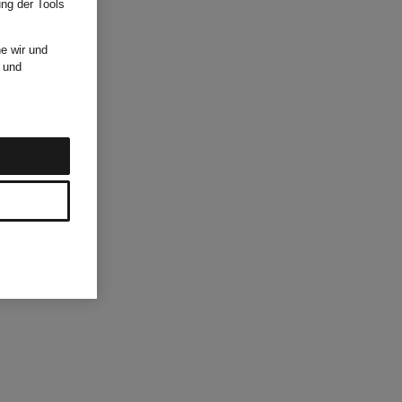
ung der Tools
e wir und
und