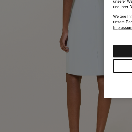
unserer We
und Ihrer 
Weitere In
unsere Par
Impressu