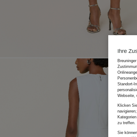
Ihre Zu
Breuninger
Zustimmung
Onlineange
Personenbe
Standort-I
personalis
Webseite, 
Klicken Si
navigieren;
Kategorien
zu treffen.
Sie können