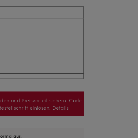
den und Preisvorteil sichern. Code
estellschritt einlösen.
Details
ormal aus
.