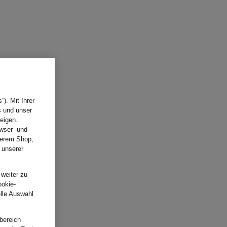
). Mit Ihrer
s und unser
eigen.
wser- und
nserem Shop,
 unserer
.
 weiter zu
ookie-
elle Auswahl
bereich