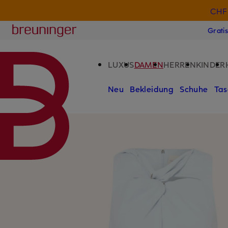
CHF 
ZUM HAUPTINHALT ÜBERSPRINGEN
ZUM SUCHFELD ÜBERSPRINGE
Breuninger
Grati
LUXUS
DAMEN
HERREN
KINDER
Neu
Bekleidung
Schuhe
Tas