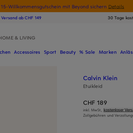
15-Willkommensgutschein mit Beyond sichern
Details
N
s Versand ab CHF 149
30 Tage kos
HOME & LIVING
chen
Accessoires
Sport
Beauty
% Sale
Marken
Anläs
Calvin Klein
Etuikleid
CHF 189
inkl. MwSt.,
kostenloser Ver
Zollgebühren und Verzollung