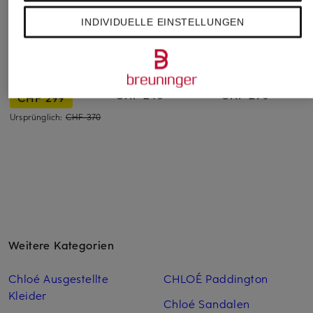
INDIVIDUELLE EINSTELLUNGEN
GUCCI
GUCCI
GUCCI
Sonnenbrille
Sonnenbrille
Sonnenbrille
GC001824
GC001665
GC000976
CHF 240
CHF 290
CHF 299
Ursprünglich:
CHF 370
Weitere Kategorien
Chloé Ausgestellte
CHLOÉ Paddington
Kleider
Chloé Sandalen