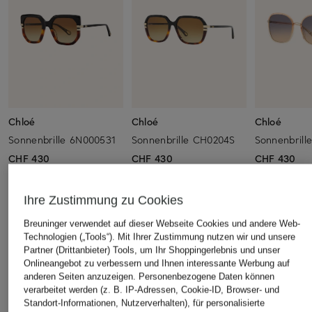
Chloé
Chloé
Chloé
Sonnenbrille 6N000531
Sonnenbrille CH0204S
Sonnenbrill
CHF 430
CHF 430
CHF 430
Ihre Zustimmung zu Cookies
Breuninger verwendet auf dieser Webseite Cookies und andere Web-
ÄHNLICHE ARTIKEL ENTDECKEN
Technologien („Tools“). Mit Ihrer Zustimmung nutzen wir und unsere
Partner (Drittanbieter) Tools, um Ihr Shoppingerlebnis und unser
Onlineangebot zu verbessern und Ihnen interessante Werbung auf
anderen Seiten anzuzeigen. Personenbezogene Daten können
verarbeitet werden (z. B. IP-Adressen, Cookie-ID, Browser- und
Standort-Informationen, Nutzerverhalten), für personalisierte