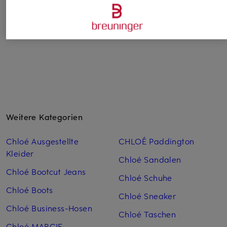
CHF 229
CHF 440
Ursprünglich:
CHF 454
Weitere Kategorien
Chloé Ausgestellte
CHLOÉ Paddington
Kleider
Chloé Sandalen
Chloé Bootcut Jeans
Chloé Schuhe
Chloé Boots
Chloé Sneaker
Chloé Business-Hosen
Chloé Taschen
Chloé MARCIE