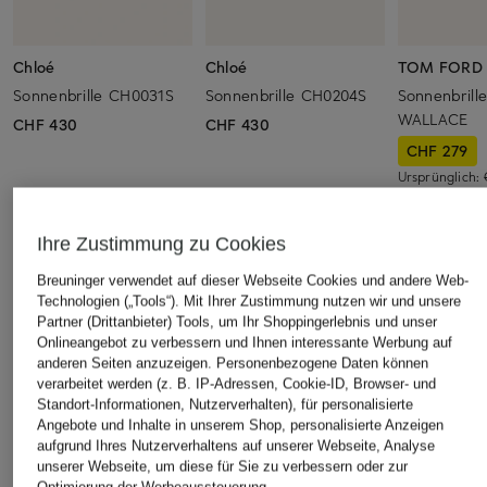
Chloé
Chloé
TOM FORD
Sonnenbrille CH0031S
Sonnenbrille CH0204S
Sonnenbrill
WALLACE
CHF 430
CHF 430
CHF 279
Ursprünglich:
ÄHNLICHE ARTIKEL ENTDECKEN
Ihre Zustimmung zu Cookies
Breuninger verwendet auf dieser Webseite Cookies und andere Web-
Technologien („Tools“). Mit Ihrer Zustimmung nutzen wir und unsere
Partner (Drittanbieter) Tools, um Ihr Shoppingerlebnis und unser
Onlineangebot zu verbessern und Ihnen interessante Werbung auf
anderen Seiten anzuzeigen. Personenbezogene Daten können
verarbeitet werden (z. B. IP-Adressen, Cookie-ID, Browser- und
Standort-Informationen, Nutzerverhalten), für personalisierte
Angebote und Inhalte in unserem Shop, personalisierte Anzeigen
aufgrund Ihres Nutzerverhaltens auf unserer Webseite, Analyse
unserer Webseite, um diese für Sie zu verbessern oder zur