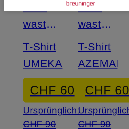
don't
don't
waste
waste
culture
culture
T-Shirt
T-Shirt
UMEKA
AZEMARI
CHF 60
CHF 6
Ursprünglich:
Ursprünglic
CHF 90
CHF 90