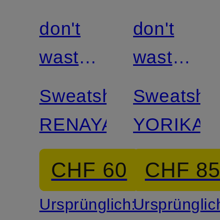
don't
don't
waste
waste
culture
culture
Sweatshorts
Sweatshir
RENAYA
YORIKA
CHF 60
CHF 8
Ursprünglich:
Ursprünglic