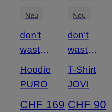
Neu
Neu
don't
don't
waste
waste
culture
culture
Hoodie
T-Shirt
PURO
JOVI
CHF 169
CHF 90