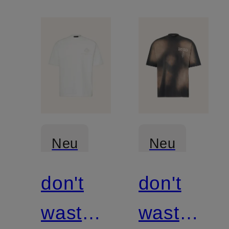
Neu
Neu
don't
don't
waste
waste