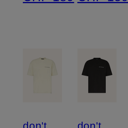
don't
don't