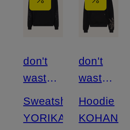
don't
don't
waste
waste
culture
culture
Sweatshirt
Hoodie
YORIKA
KOHANA