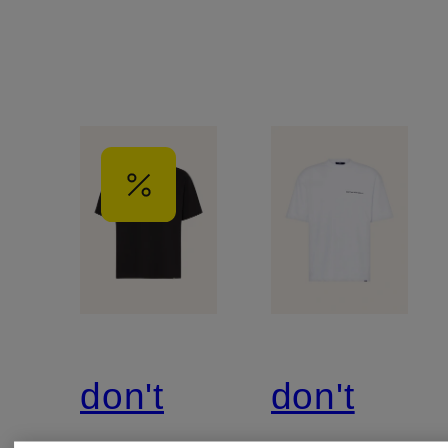
don't
don't