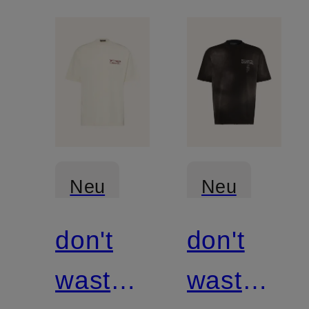
Neu
Neu
don't
don't
waste
waste