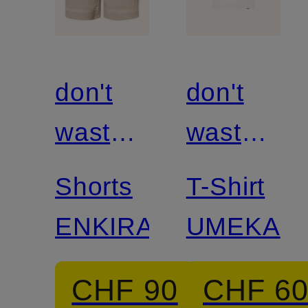
don't
don't
waste
waste
culture
culture
Shorts
T-Shirt
ENKIRA
UMEKA
CHF 90
CHF 6