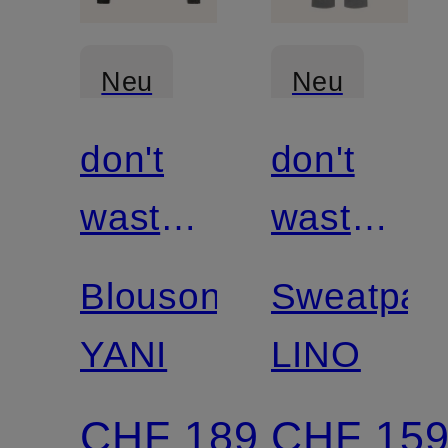
Neu
Neu
don't
don't
waste
waste
culture
culture
Blouson
Sweatpan
YANI
LINO
CHF 189
CHF 15