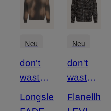
Neu
Neu
don't
don't
waste
waste
culture
culture
Longsleeve
Flanellhe