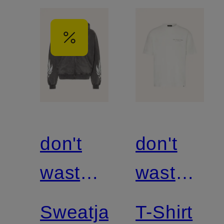
don't
don't
waste
waste
culture
culture
Sweatjacke
T-Shirt