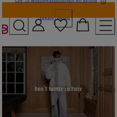
CHF 15-Willkommensgutschein mit Beyond
sichern
Details
ZUM HAUPTINHALT ÜBE