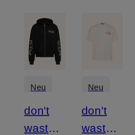
Neu
Neu
don't
don't
waste
waste