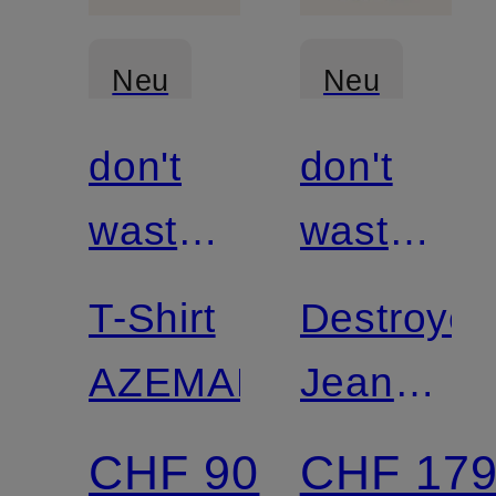
Neu
Neu
don't
don't
waste
waste
culture
culture
T-Shirt
Destroye
AZEMARI
Jeans
RAFI
CHF 90
CHF 17