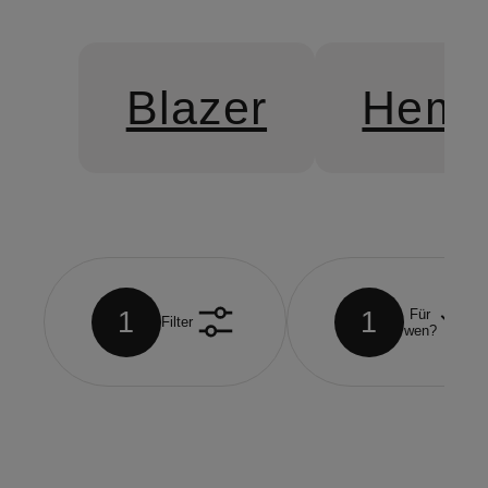
Blazer
Hemd
1
1
Für
Filter
wen?