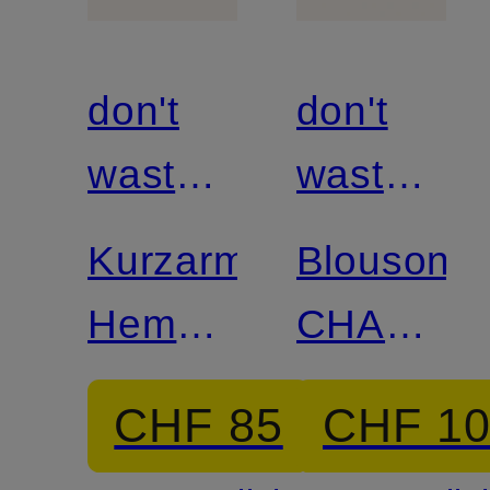
don't
don't
waste
waste
culture
culture
Kurzarm-
Blouson
Hemd
CHA
BENOKA
MAISON
CHF 85
CHF 1
Comfort
D'ART