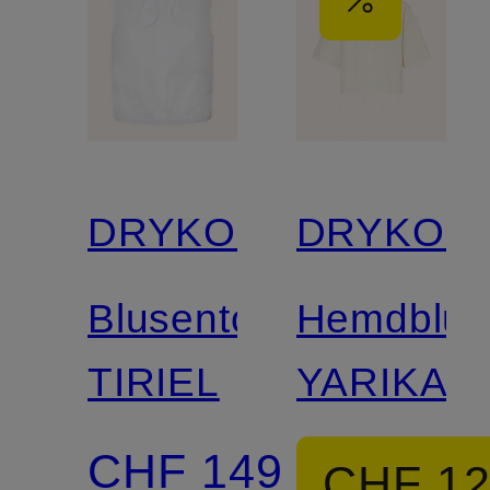
DRYKORN
DRYKOR
Blusentop
Hemdblus
TIRIEL
YARIKA
CHF 149
CHF 1