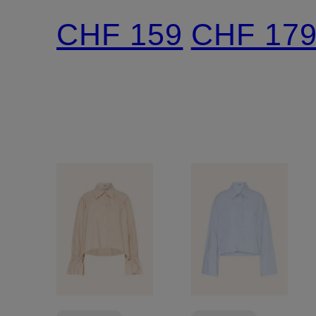
aus
CHF 159
CHF 17
Satin
mit 3/4-
Arm