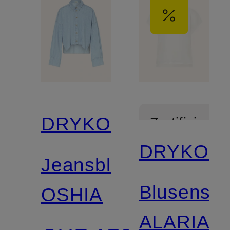
DRYKORN
Zertifiziert
DRYKOR
Jeansbluse
Blusenshir
OSHIA
ALARIA