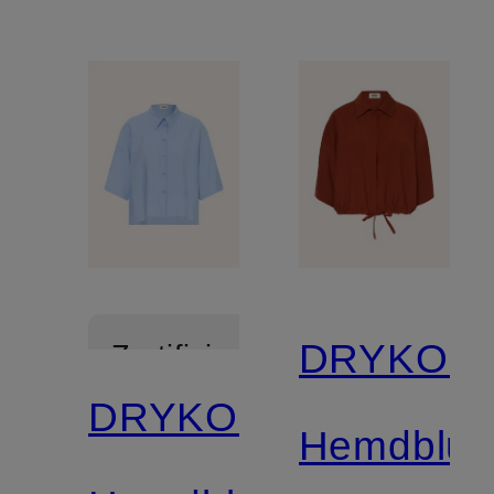
DRYKOR
Zertifiziert
DRYKORN
Hemdblus