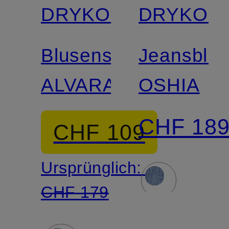
DRYKORN
DRYKOR
Blusenshirt
Jeansblu
ALVARA
OSHIA
CHF 18
CHF 109
Ursprünglich:
CHF 179