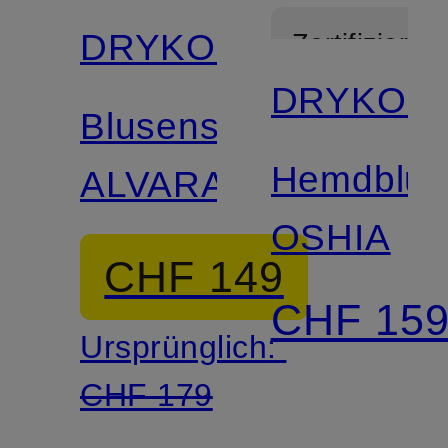
DRYKORN
Zertifiziert
DRYKOR
Blusenshirt
Hemdblus
ALVARA
OSHIA
CHF 149
CHF 15
Ursprünglich:
CHF 179