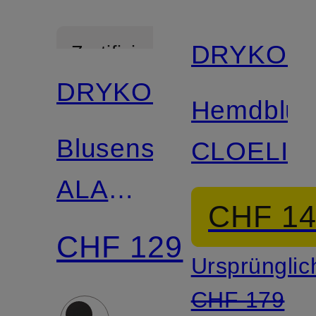
DRYKOR
Zertifiziert
DRYKORN
Hemdblus
Blusenshirt
CLOELIA
ALARIA_1
CHF 1
aus
CHF 129
Ursprünglic
Satin
CHF 179