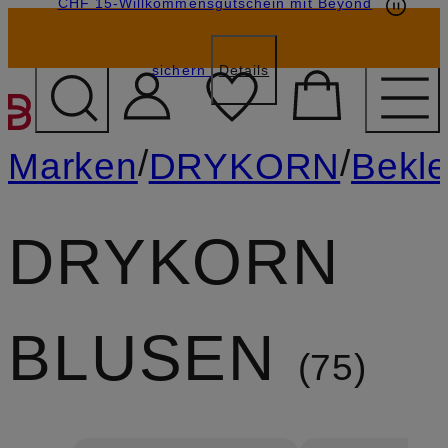
CHF 15-Willkommensgutschein mit Beyond
sichern
Details
ZUM HAUPTINHALT ÜBE
/
/
Marken
DRYKORN
Bekl
DRYKORN
BLUSEN
75