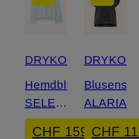
DRYKORN
DRYKOR
Hemdbluse
Blusenshir
SELENI
ALARIA_
in
CHF 159
CHF 11
Jeansoptik