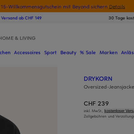
15-Willkommensgutschein mit Beyond sichern
Details
N
s Versand ab CHF 149
30 Tage kos
HOME & LIVING
chen
Accessoires
Sport
Beauty
% Sale
Marken
Anläs
DRYKORN
Oversized-Jeansjac
CHF 239
inkl. MwSt.,
kostenloser Ver
Zollgebühren und Verzollung