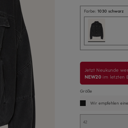
Farbe:
1030 schwarz
Jetzt Neukunde wer
NEW20
im letzten B
Größe
Wir empfehlen ein
42