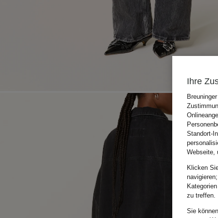
Ihre Zu
Breuninger
Zustimmung
Onlineange
Personenbe
Standort-I
personalis
Webseite, 
Klicken Si
navigieren;
Kategorien
zu treffen.
Sie können