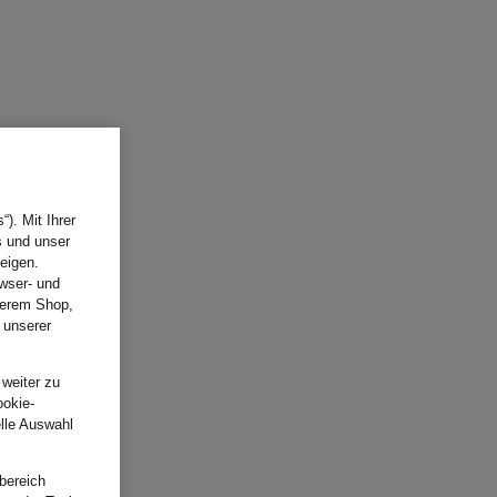
). Mit Ihrer
s und unser
eigen.
wser- und
nserem Shop,
 unserer
.
 weiter zu
ookie-
elle Auswahl
bereich