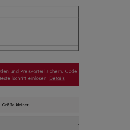
den und Preisvorteil sichern. Code
estellschritt einlösen.
Details
e
Größe kleiner
.