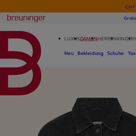
CHF 
ZUM HAUPTINHALT ÜBERSPRINGEN
ZUM SUCHFELD ÜBERSPRINGE
Breuninger
Grati
LUXUS
DAMEN
HERREN
KINDER
Neu
Bekleidung
Schuhe
Tas