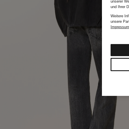
unserer We
und Ihrer 
Weitere In
unsere Par
Impressu