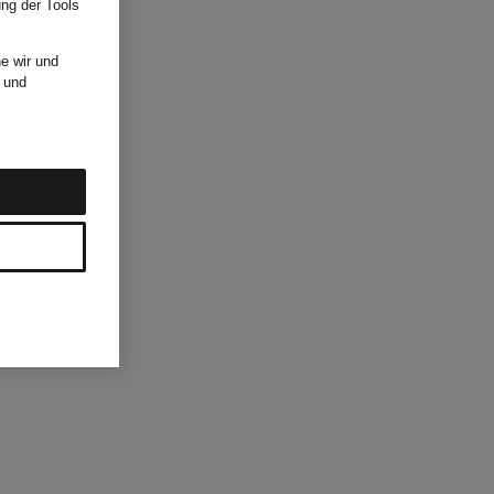
ung der Tools
e wir und
und