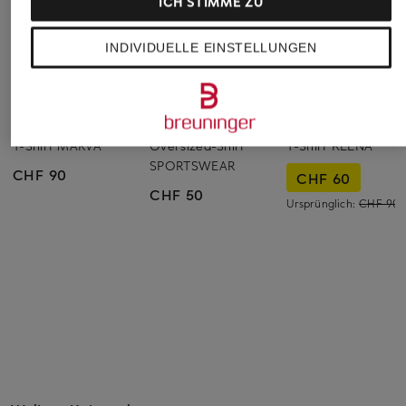
ICH STIMME ZU
INDIVIDUELLE EINSTELLUNGEN
DRYKORN
Nike
someday
T-Shirt MARVA
Oversized-Shirt
T-Shirt KEENA
SPORTSWEAR
CHF 90
CHF 60
CHF 50
Ursprünglich:
CHF 90