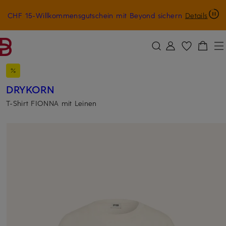
CHF 15-Willkommensgutschein mit Beyond sichern
Details
ZUM HAUPTINHALT ÜBERSPRINGEN
ZUM SUCHFELD ÜBERSPRINGE
DRYKORN
T-Shirt FIONNA mit Leinen