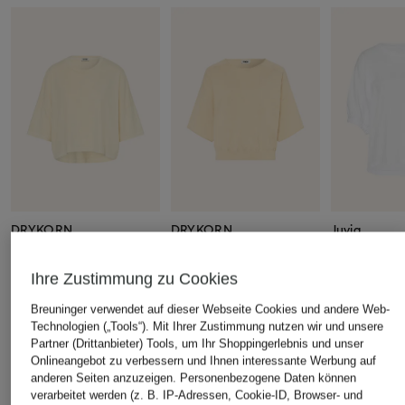
DRYKORN
DRYKORN
Juvia
T-Shirt MARVA
Strickshirt DILARY
T-Shirt JOLI
Arm
CHF 90
CHF 169
Ihre Zustimmung zu Cookies
CHF 80
Breuninger verwendet auf dieser Webseite Cookies und andere Web-
Technologien („Tools“). Mit Ihrer Zustimmung nutzen wir und unsere
Partner (Drittanbieter) Tools, um Ihr Shoppingerlebnis und unser
Onlineangebot zu verbessern und Ihnen interessante Werbung auf
ÄHNLICHE ARTIKEL ENTDECKEN
anderen Seiten anzuzeigen. Personenbezogene Daten können
verarbeitet werden (z. B. IP-Adressen, Cookie-ID, Browser- und