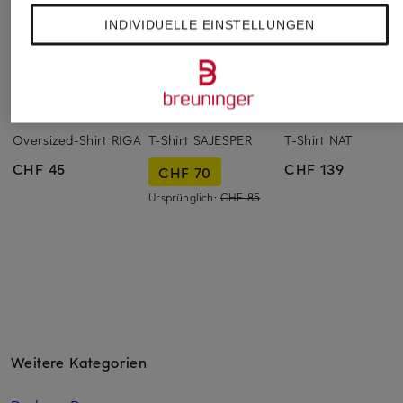
INDIVIDUELLE EINSTELLUNGEN
PEGADOR
SAMSØE SAMSØE
NN.07
Oversized-Shirt RIGA
T-Shirt SAJESPER
T-Shirt NAT
CHF 45
CHF 139
CHF 70
Ursprünglich:
CHF 85
Weitere Kategorien