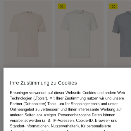
DRYKORN
ARMEDANGELS
DRYKORN
T-Shirt RAPHAEL
T-Shirt MAARKOS
T-Shirt GIL
Ihre Zustimmung zu Cookies
CHF 50
CHF 55
CHF 60
Breuninger verwendet auf dieser Webseite Cookies und andere Web-
Ursprünglich:
CHF 79
Ursprünglich:
Technologien („Tools“). Mit Ihrer Zustimmung nutzen wir und unsere
Partner (Drittanbieter) Tools, um Ihr Shoppingerlebnis und unser
Onlineangebot zu verbessern und Ihnen interessante Werbung auf
anderen Seiten anzuzeigen. Personenbezogene Daten können
ÄHNLICHE ARTIKEL ENTDECKEN
verarbeitet werden (z. B. IP-Adressen, Cookie-ID, Browser- und
Standort-Informationen, Nutzerverhalten), für personalisierte