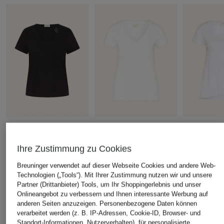
DRYKORN
MOS MOSH
American Vi
T-Shirt NAVIVI
T-Shirt MMARDEN
T-Shirt JA
Ihre Zustimmung zu Cookies
CHF 75
CHF 55
CHF 55
Breuninger verwendet auf dieser Webseite Cookies und andere Web-
Technologien („Tools“). Mit Ihrer Zustimmung nutzen wir und unsere
Partner (Drittanbieter) Tools, um Ihr Shoppingerlebnis und unser
Onlineangebot zu verbessern und Ihnen interessante Werbung auf
anderen Seiten anzuzeigen. Personenbezogene Daten können
ÄHNLICHE ARTIKEL ENTDECKEN
verarbeitet werden (z. B. IP-Adressen, Cookie-ID, Browser- und
Standort-Informationen, Nutzerverhalten), für personalisierte