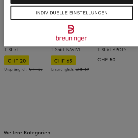
INDIVIDUELLE EINSTELLUNGEN
darling harbour
DRYKORN
American Vintage
T-Shirt
T-Shirt NAVIVI
T-Shirt APOLY
CHF 50
CHF 20
CHF 65
Ursprünglich:
CHF 35
Ursprünglich:
CHF 69
Weitere Kategorien