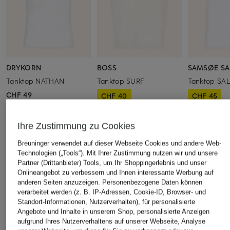
DRYKORN
BOSS
SAMSØE S
Tanktop NATHAN
Tanktop SURF
Tanktop SA
CHF 49
CHF 40
CHF 45
Ursprünglich:
CHF 59
Ursprünglich:
Ihre Zustimmung zu Cookies
Breuninger verwendet auf dieser Webseite Cookies und andere Web-
ÄHNLICHE ARTIKEL ENTDECKEN
Technologien („Tools“). Mit Ihrer Zustimmung nutzen wir und unsere
Partner (Drittanbieter) Tools, um Ihr Shoppingerlebnis und unser
Onlineangebot zu verbessern und Ihnen interessante Werbung auf
anderen Seiten anzuzeigen. Personenbezogene Daten können
verarbeitet werden (z. B. IP-Adressen, Cookie-ID, Browser- und
Standort-Informationen, Nutzerverhalten), für personalisierte
Angebote und Inhalte in unserem Shop, personalisierte Anzeigen
aufgrund Ihres Nutzerverhaltens auf unserer Webseite, Analyse