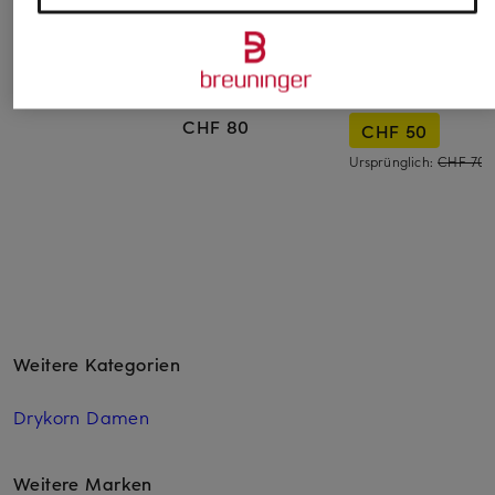
DRYKORN
Rapha
super.natural
Tanktop NATHAN
Radtop MERINO
Funktionswäsche-T
LIGHTWEIGHT mit
SIERRA140 mit
CHF 49
Merinowolle
Merinowolle
CHF 80
CHF 50
Ursprünglich:
CHF 70
Weitere Kategorien
Drykorn Damen
Weitere Marken