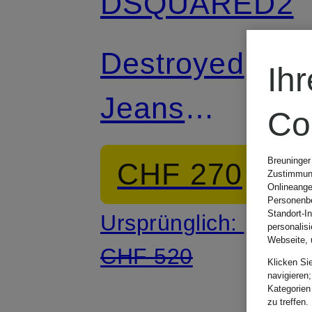
DSQUARED2
Destroyed
Ih
Jeans
Co
BOSTON
Breuninger
CHF 270
Zustimmung
Onlineange
Personenbe
Standort-I
Ursprünglich:
personalis
Webseite, 
CHF 520
Klicken Si
navigieren;
Kategorien
zu treffen.