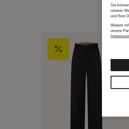
Sie können
unserer We
und Ihrer 
Weitere In
unsere Par
Impressu