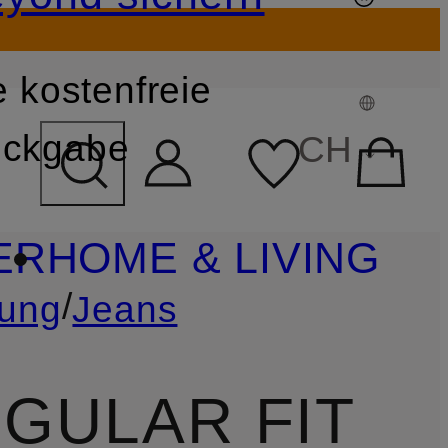
 kostenfreie
FELD ÜBERSPRINGEN
ckgabe
CH
ER
HOME & LIVING
/
dung
Jeans
GULAR FIT