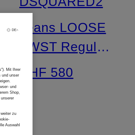
DSQUARED2
Jeans LOOSE
DE
TWST Regular
Fit
CHF 580
). Mit Ihrer
s und unser
eigen.
wser- und
nserem Shop,
 unserer
.
 weiter zu
ookie-
elle Auswahl