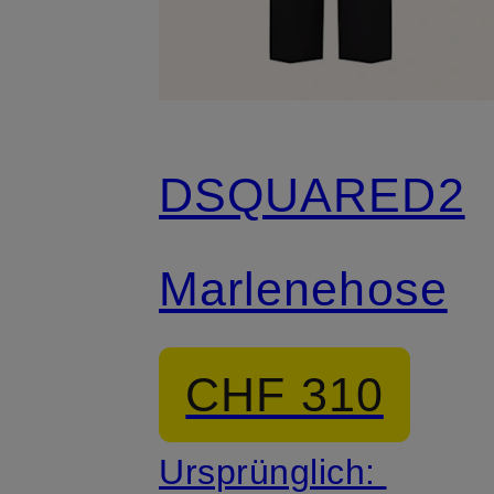
DSQUARED2
Marlenehose
CHF 310
Ursprünglich: