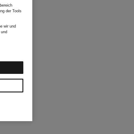
bereich
ung der Tools
e wir und
und