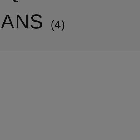
EANS
4