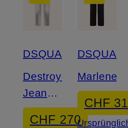
DSQUARED2
DSQUAR
Destroyed
Marleneh
Jeans
CHF 3
BOSTON
CHF 270
Ursprünglic