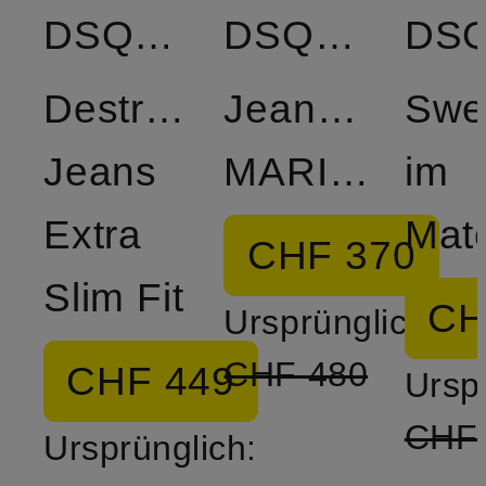
DSQUARED2
DSQUARED2
Destroyed
Jeansshorts
Swe
Jeans
MARINE
im
Extra
CHF 370
Slim Fit
CH
Ursprünglich:
CHF 480
CHF 449
Ursp
CHF
Ursprünglich: