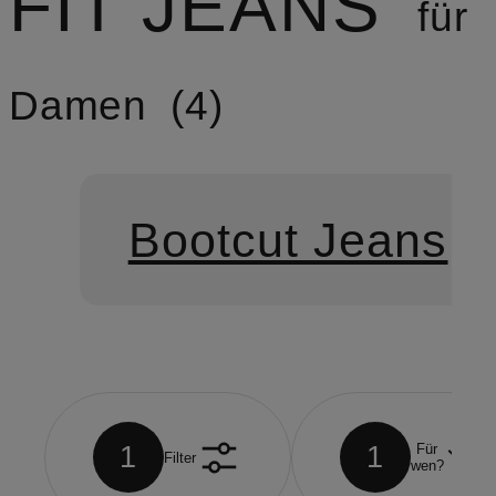
FIT JEANS
für
Damen
4
Bootcut Jeans
1
1
Für
Filter
wen?