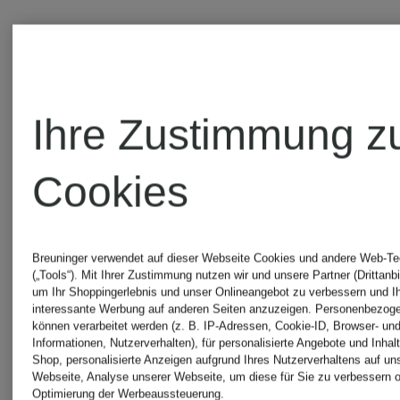
BALMAIN
Dolce &
Gabbana
Burberry
Ihre Zustimmung z
Fendi
Cookies
Calvin
Breuninger verwendet auf dieser Webseite Cookies und andere Web-Te
Klein
GIVENC
(„Tools“). Mit Ihrer Zustimmung nutzen wir und unsere Partner (Drittanbi
um Ihr Shoppingerlebnis und unser Onlineangebot zu verbessern und I
interessante Werbung auf anderen Seiten anzuzeigen. Personenbezog
können verarbeitet werden (z. B. IP-Adressen, Cookie-ID, Browser- und
Informationen, Nutzerverhalten), für personalisierte Angebote und Inhal
Chloé
GUCCI
Shop, personalisierte Anzeigen aufgrund Ihres Nutzerverhaltens auf un
Webseite, Analyse unserer Webseite, um diese für Sie zu verbessern o
Optimierung der Werbeaussteuerung.