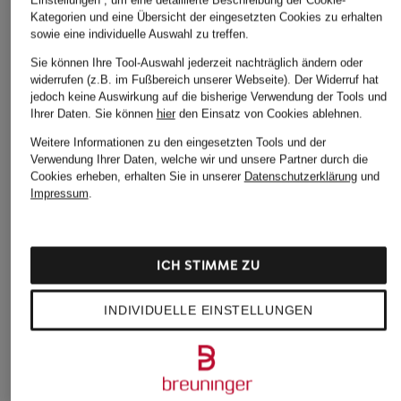
Einstellungen“, um eine detaillierte Beschreibung der Cookie-
Kategorien und eine Übersicht der eingesetzten Cookies zu erhalten
sowie eine individuelle Auswahl zu treffen.
Sie können Ihre Tool-Auswahl jederzeit nachträglich ändern oder
widerrufen (z.B. im Fußbereich unserer Webseite). Der Widerruf hat
jedoch keine Auswirkung auf die bisherige Verwendung der Tools und
Ihrer Daten.
Sie können
hier
den Einsatz von Cookies ablehnen.
Weitere Informationen zu den eingesetzten Tools und der
DSQUARED2
DSQUARED2
DSQUARED
Verwendung Ihrer Daten, welche wir und unsere Partner durch die
Cropped Jeans TEDDY
Cropped Jeans TEDDY
7/8-Jeans 
Cookies erheben, erhalten Sie in unserer
Datenschutzerklärung
und
Impressum
.
CHF 270
CHF 320
CHF 210
Ursprünglich:
CHF 520
Ursprünglich:
CHF 620
Ursprünglich:
ICH STIMME ZU
INDIVIDUELLE EINSTELLUNGEN
Weitere Kategorien