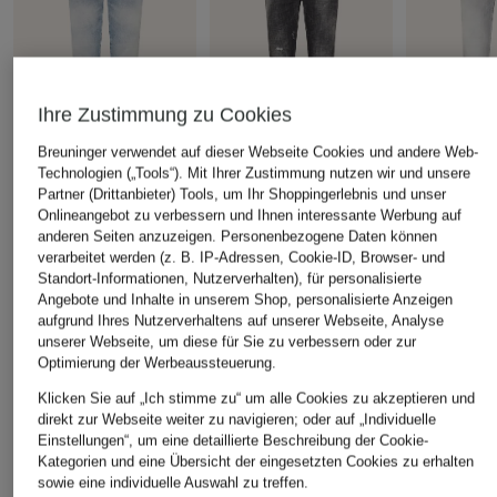
Ihre Zustimmung zu Cookies
Breuninger verwendet auf dieser Webseite Cookies und andere Web-
Technologien („Tools“). Mit Ihrer Zustimmung nutzen wir und unsere
DSQUARED2
DSQUARED2
DSQUARED
Partner (Drittanbieter) Tools, um Ihr Shoppingerlebnis und unser
Onlineangebot zu verbessern und Ihnen interessante Werbung auf
Skinny Jeans
Cropped Jeans TEDDY
Skinny Jean
anderen Seiten anzuzeigen. Personenbezogene Daten können
CHF 290
CHF 270
CHF 270
verarbeitet werden (z. B. IP-Adressen, Cookie-ID, Browser- und
Ursprünglich:
CHF 580
Ursprünglich:
CHF 520
Ursprünglich:
Standort-Informationen, Nutzerverhalten), für personalisierte
Angebote und Inhalte in unserem Shop, personalisierte Anzeigen
aufgrund Ihres Nutzerverhaltens auf unserer Webseite, Analyse
unserer Webseite, um diese für Sie zu verbessern oder zur
Optimierung der Werbeaussteuerung.
ÄHNLICHE ARTIKEL ENTDECKEN
Klicken Sie auf „Ich stimme zu“ um alle Cookies zu akzeptieren und
direkt zur Webseite weiter zu navigieren; oder auf „Individuelle
Einstellungen“, um eine detaillierte Beschreibung der Cookie-
Kategorien und eine Übersicht der eingesetzten Cookies zu erhalten
sowie eine individuelle Auswahl zu treffen.