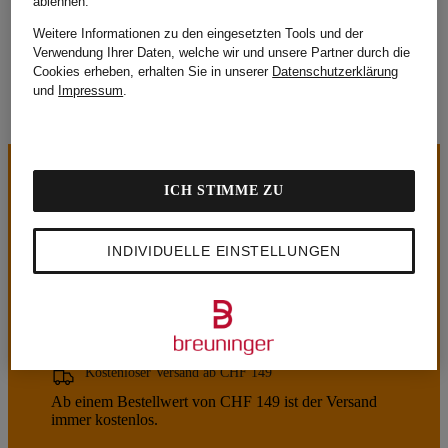
ablehnen.
UGG
WELLENSTEYN
Weitere Informationen zu den eingesetzten Tools und der
ZAÍDA
Verwendung Ihrer Daten, welche wir und unsere Partner durch die
Cookies erheben, erhalten Sie in unserer
Datenschutzerklärung
und
Impressum
.
ICH STIMME ZU
INDIVIDUELLE EINSTELLUNGEN
UNSERE VORTEILE
Kostenloser Versand ab CHF 149
Ab einem Bestellwert von CHF 149 ist der Versand
immer kostenlos.