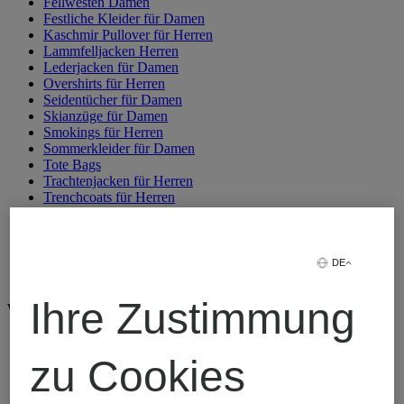
Fellwesten Damen
Festliche Kleider für Damen
Kaschmir Pullover für Herren
Lammfelljacken Herren
Lederjacken für Damen
Overshirts für Herren
Seidentücher für Damen
Skianzüge für Damen
Smokings für Herren
Sommerkleider für Damen
Tote Bags
Trachtenjacken für Herren
Trenchcoats für Herren
Weihnachtsgeschenke
Winterjacken für Damen
Winterjacken für Herren
Wollmäntel für Damen
DE
Zweiteiler für Damen
Ihre Zustimmung
Weitere Marken
AMI PARIS
AMI PARIS im Sale
zu Cookies
Buena Vista
BURBERRY Jacken