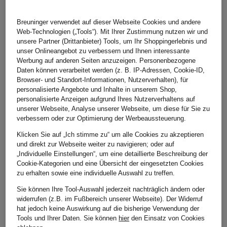
BURBERRY Schals
CANADA GOOSE
CARTOON
Breuninger verwendet auf dieser Webseite Cookies und andere
COS im Sale
Web-Technologien („Tools“). Mit Ihrer Zustimmung nutzen wir und
DEMELLIER
unsere Partner (Drittanbieter) Tools, um Ihr Shoppingerlebnis und
FUCHS SCHMITT
unser Onlineangebot zu verbessern und Ihnen interessante
GIL BRET
Werbung auf anderen Seiten anzuzeigen. Personenbezogene
GOLDEN GOOSE
Daten können verarbeitet werden (z. B. IP-Adressen, Cookie-ID,
HEMISPHERE
Browser- und Standort-Informationen, Nutzerverhalten), für
INUIKII
personalisierte Angebote und Inhalte in unserem Shop,
Jellycat
personalisierte Anzeigen aufgrund Ihres Nutzerverhaltens auf
MAC Hosen
unserer Webseite, Analyse unserer Webseite, um diese für Sie zu
MARC CAIN
verbessern oder zur Optimierung der Werbeaussteuerung.
Max Mara im Sale
monari
Klicken Sie auf „Ich stimme zu“ um alle Cookies zu akzeptieren
MONCLER
und direkt zur Webseite weiter zu navigieren; oder auf
MONCLER Jacken
„Individuelle Einstellungen“, um eine detaillierte Beschreibung der
NEO NOIR
Cookie-Kategorien und eine Übersicht der eingesetzten Cookies
On Schuhe im Sale
zu erhalten sowie eine individuelle Auswahl zu treffen.
PARAJUMPERS
RINO & PELLE
Sie können Ihre Tool-Auswahl jederzeit nachträglich ändern oder
SKIMS
widerrufen (z.B. im Fußbereich unserer Webseite). Der Widerruf
Smith & Soul
hat jedoch keine Auswirkung auf die bisherige Verwendung der
STONE ISLAND im Sale
Tools und Ihrer Daten.
Sie können
hier
den Einsatz von Cookies
STONE ISLAND Jacken