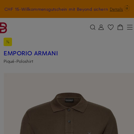
CHF 15-Willkommensgutschein mit Beyond sichern
Details
ZUM HAUPTINHALT ÜBERSPRINGEN
ZUM SUCHFELD ÜBERSPRINGE
EMPORIO ARMANI
Piqué-Poloshirt