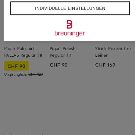
INDIVIDUELLE EINSTELLUNGEN
BOSS
TOMMY HILFIGER
MAERZ MUENCHE
Piqué-Poloshirt
Piqué-Poloshirt
Strick-Poloshirt mit
PALLAS Regular Fit
Regular Fit
Leinen
CHF 90
CHF 169
CHF 90
Ursprünglich:
CHF 129