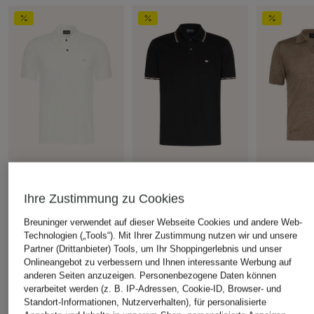
EMPORIO ARMANI
EMPORIO ARMANI
EMPORIO 
Piqué-Poloshirt
Piqué-Poloshirt
Strick-Polosh
Ihre Zustimmung zu Cookies
CHF 85
CHF 90
CHF 149
Breuninger verwendet auf dieser Webseite Cookies und andere Web-
Ursprünglich:
CHF 119
Ursprünglich:
CHF 129
Ursprünglich:
Technologien („Tools“). Mit Ihrer Zustimmung nutzen wir und unsere
Partner (Drittanbieter) Tools, um Ihr Shoppingerlebnis und unser
Onlineangebot zu verbessern und Ihnen interessante Werbung auf
anderen Seiten anzuzeigen. Personenbezogene Daten können
ÄHNLICHE ARTIKEL ENTDECKEN
verarbeitet werden (z. B. IP-Adressen, Cookie-ID, Browser- und
Standort-Informationen, Nutzerverhalten), für personalisierte