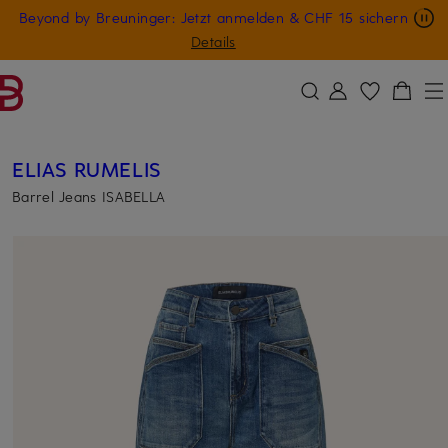
Nur in der App: -10 € auf digitale Geschenkkarten
Beyond by Breuninger: Jetzt anmelden & CHF 15 sichern
ZUM HAUPTINHALT ÜBERSPRINGEN
ZUM SUCHFELD ÜBERSPRINGE
GESCHENK20
Details
ELIAS RUMELIS
Barrel Jeans ISABELLA