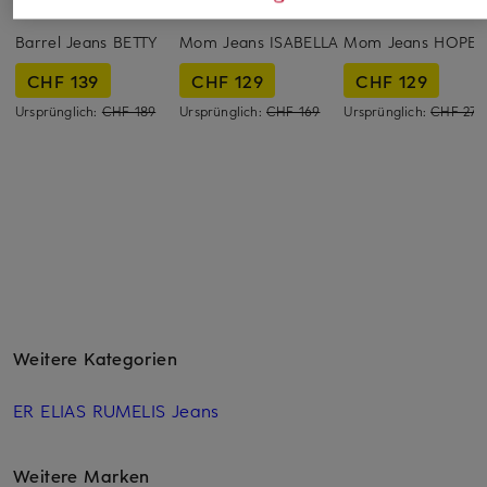
FABIENNE CHAPOT
ELIAS RUMELIS
TRUE RELIGION
Barrel Jeans BETTY
Mom Jeans ISABELLA
Mom Jeans HOPE
CHF 139
CHF 129
CHF 129
Ursprünglich:
CHF 189
Ursprünglich:
CHF 169
Ursprünglich:
CHF 279
Weitere Kategorien
ER ELIAS RUMELIS Jeans
Weitere Marken