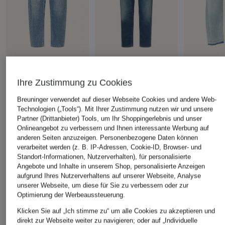
ELIAS RUMELIS
Marc O'Polo
ELIAS RUME
Barrel Jeans YOANA
Boyfriend Jeans IVA
Barrel Jea
Ihre Zustimmung zu Cookies
CHF 169
CHF 85
CHF 90
Breuninger verwendet auf dieser Webseite Cookies und andere Web-
Ursprünglich:
CHF 169
Ursprünglich:
Technologien („Tools“). Mit Ihrer Zustimmung nutzen wir und unsere
Partner (Drittanbieter) Tools, um Ihr Shoppingerlebnis und unser
Onlineangebot zu verbessern und Ihnen interessante Werbung auf
anderen Seiten anzuzeigen. Personenbezogene Daten können
ÄHNLICHE ARTIKEL ENTDECKEN
verarbeitet werden (z. B. IP-Adressen, Cookie-ID, Browser- und
Standort-Informationen, Nutzerverhalten), für personalisierte
Angebote und Inhalte in unserem Shop, personalisierte Anzeigen
aufgrund Ihres Nutzerverhaltens auf unserer Webseite, Analyse
unserer Webseite, um diese für Sie zu verbessern oder zur
Optimierung der Werbeaussteuerung.
Klicken Sie auf „Ich stimme zu“ um alle Cookies zu akzeptieren und
direkt zur Webseite weiter zu navigieren; oder auf „Individuelle