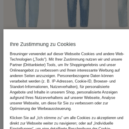
ELIAS RUMELIS
ELIAS RUMELIS
ELIAS RUME
Ihre Zustimmung zu Cookies
Barrel Jeans YOANA
Barrel Jeans YOANA
Barrel Jea
CHF 179
CHF 169
CHF 169
Breuninger verwendet auf dieser Webseite Cookies und andere Web-
Technologien („Tools“). Mit Ihrer Zustimmung nutzen wir und unsere
Partner (Drittanbieter) Tools, um Ihr Shoppingerlebnis und unser
Onlineangebot zu verbessern und Ihnen interessante Werbung auf
anderen Seiten anzuzeigen. Personenbezogene Daten können
verarbeitet werden (z. B. IP-Adressen, Cookie-ID, Browser- und
ÄHNLICHE ARTIKEL ENTDECKEN
Standort-Informationen, Nutzerverhalten), für personalisierte
Angebote und Inhalte in unserem Shop, personalisierte Anzeigen
aufgrund Ihres Nutzerverhaltens auf unserer Webseite, Analyse
unserer Webseite, um diese für Sie zu verbessern oder zur
Optimierung der Werbeaussteuerung.
Klicken Sie auf „Ich stimme zu“ um alle Cookies zu akzeptieren und
direkt zur Webseite weiter zu navigieren; oder auf „Individuelle
Einstellungen“, um eine detaillierte Beschreibung der Cookie-