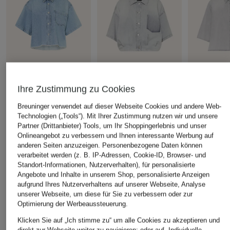
RAFFAELLO ROSSI
ELIAS RUMELIS
ELIAS RUME
Ihre Zustimmung zu Cookies
Jeansbluse ZURI
Jeansjacke CELESTE mit
Hemdbluse 
Breuninger verwendet auf dieser Webseite Cookies und andere Web-
3/4-Arm
3/4-Arm
CHF 109
Technologien („Tools“). Mit Ihrer Zustimmung nutzen wir und unsere
CHF 199
CHF 189
Partner (Drittanbieter) Tools, um Ihr Shoppingerlebnis und unser
Ursprünglich:
CHF 199
Onlineangebot zu verbessern und Ihnen interessante Werbung auf
anderen Seiten anzuzeigen. Personenbezogene Daten können
verarbeitet werden (z. B. IP-Adressen, Cookie-ID, Browser- und
Standort-Informationen, Nutzerverhalten), für personalisierte
ÄHNLICHE ARTIKEL ENTDECKEN
Angebote und Inhalte in unserem Shop, personalisierte Anzeigen
aufgrund Ihres Nutzerverhaltens auf unserer Webseite, Analyse
unserer Webseite, um diese für Sie zu verbessern oder zur
Optimierung der Werbeaussteuerung.
Klicken Sie auf „Ich stimme zu“ um alle Cookies zu akzeptieren und