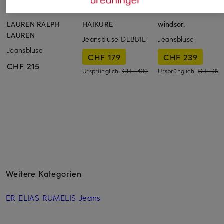
LAUREN RALPH
HAIKURE
windsor.
LAUREN
Jeansbluse DEBBIE
Jeansbluse
Jeansbluse
CHF 179
CHF 239
CHF 215
Ursprünglich:
CHF 439
Ursprünglich:
CHF 329
Weitere Kategorien
ER ELIAS RUMELIS Jeans