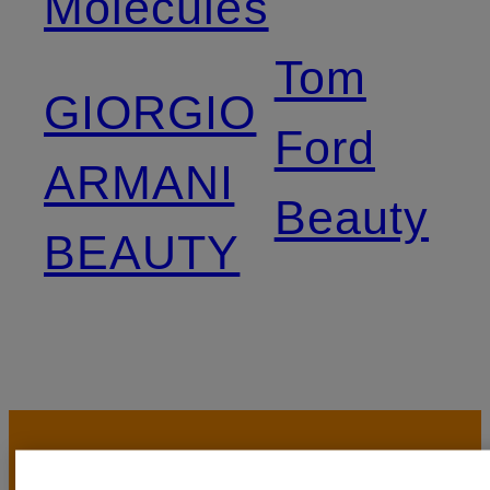
Molecules
Tom
GIORGIO
Ford
ARMANI
Beauty
BEAUTY