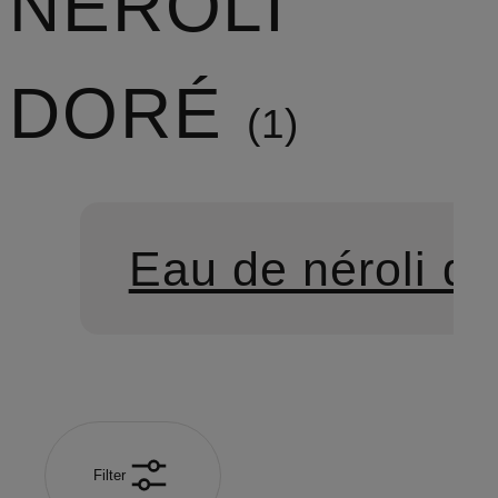
NÉROLI
DORÉ
1
Eau de néroli do
Filter