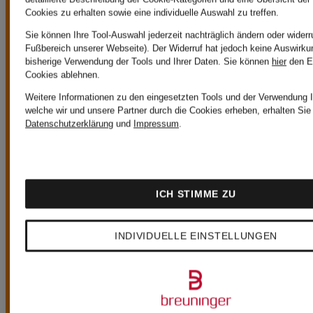
Bestellwert von
Cookies zu erhalten sowie eine individuelle Auswahl zu treffen.
CHF 149 ist der
Sie können Ihre Tool-Auswahl jederzeit nachträglich ändern oder widerr
Fußbereich unserer Webseite). Der Widerruf hat jedoch keine Auswirku
bisherige Verwendung der Tools und Ihrer Daten.
Sie können
hier
den E
Versand immer
Cookies ablehnen.
Weitere Informationen zu den eingesetzten Tools und der Verwendung I
welche wir und unsere Partner durch die Cookies erheben, erhalten Sie 
kostenlos.
Datenschutzerklärung
und
Impressum
.
ICH STIMME ZU
30 Tage kostenlose Rückgabe
INDIVIDUELLE EINSTELLUNGEN
Bestellungen
können Sie