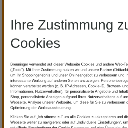
Ihre Zustimmung z
UNSERE
Cookies
VORTEILE
Breuninger verwendet auf dieser Webseite Cookies und andere Web-Te
(„Tools“). Mit Ihrer Zustimmung nutzen wir und unsere Partner (Drittanbi
um Ihr Shoppingerlebnis und unser Onlineangebot zu verbessern und I
interessante Werbung auf anderen Seiten anzuzeigen. Personenbezog
können verarbeitet werden (z. B. IP-Adressen, Cookie-ID, Browser- und
Informationen, Nutzerverhalten), für personalisierte Angebote und Inhal
Kostenloser Versand ab CHF 149
Shop, personalisierte Anzeigen aufgrund Ihres Nutzerverhaltens auf un
Webseite, Analyse unserer Webseite, um diese für Sie zu verbessern o
Optimierung der Werbeaussteuerung.
Ab einem
Klicken Sie auf „Ich stimme zu“ um alle Cookies zu akzeptieren und dir
Webseite weiter zu navigieren; oder auf „Individuelle Einstellungen“, u
detaillierte Beschreibung der Cookie-Kategorien und eine Übersicht der