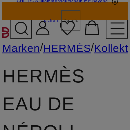
CHF 15-Willkommensgutschein mit Beyond
sichern
Details
ZUM HAUPTINHALT ÜBE
/
/
Marken
HERMÈS
Kollek
HERMÈS
EAU DE