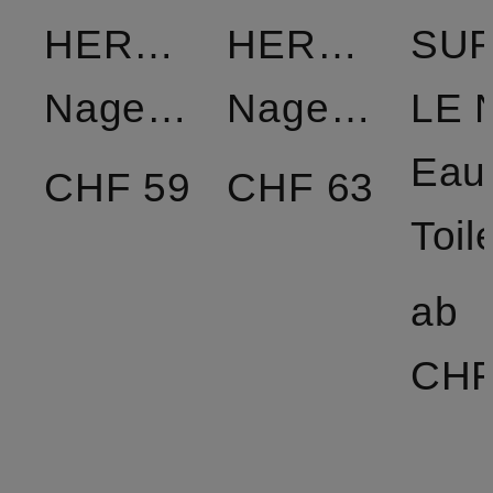
HERMÈS
HERMÈS
SU
Nagelfeilen
Nagellack
LE 
Eau
CHF 59
CHF 63
Toil
ab
CHF