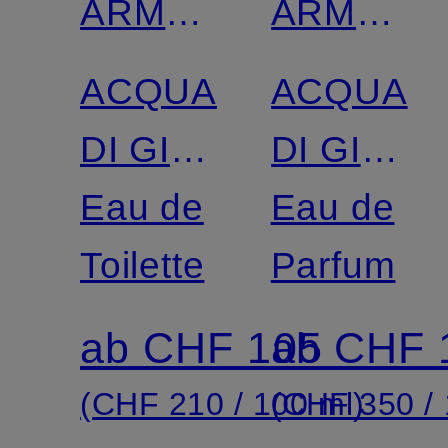
ARMANI
ARMANI
BEAUTY
BEAUTY
ACQUA
ACQUA
DI GIÒ
DI GIÒ
PROFONDO
Eau de
PROFON
Eau de
Toilette
REFILLA
Parfum
ab CHF 105
ab CHF 
(CHF 210 / 100 ml)
(CHF 350 / 