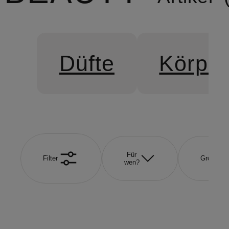
Düfte
Körper
Für
Filter
Größe
wen?