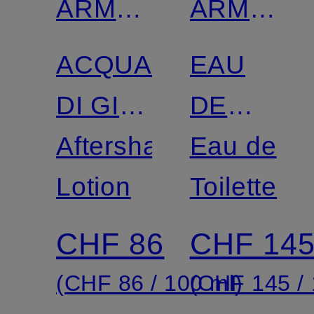
ARMANI
ARMANI
BEAUTY
BEAUTY
ACQUA
EAU
DI GIÒ
DE
POUR
Aftershave
CÈDRE
Eau de
HOMME
Lotion
Toilette
CHF 86
CHF 14
(CHF 86 / 100 ml)
(CHF 145 / 