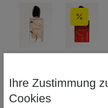
GIORGIO
GIORGIO
Ihre Zustimmung z
ARMANI
ARMANI
BEAUTY
BEAUTY
Cookies
SÌ
SÌ