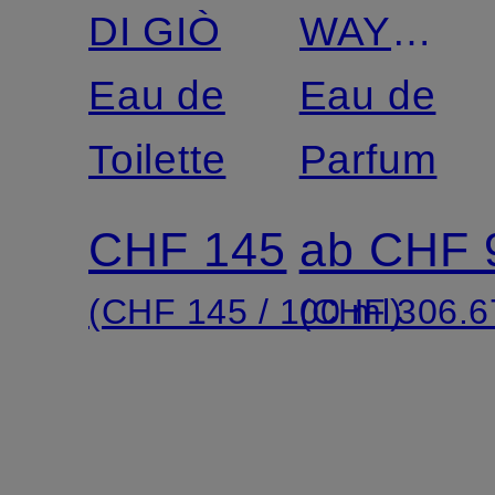
DI GIÒ
WAY
Eau de
SUNNY
Eau de
Toilette
VANILLA
Parfum
CHF 145
ab CHF 
(CHF 145 / 100 ml)
(CHF 306.67