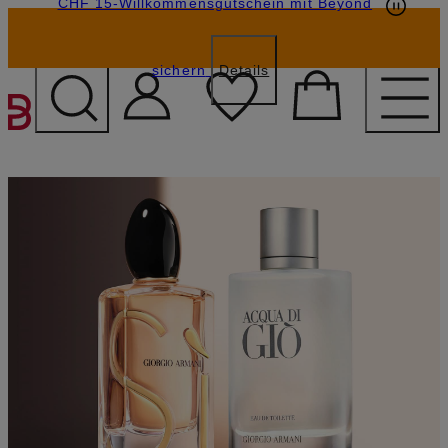
CHF 15-Willkommensgutschein mit Beyond
sichern
Details
ZUM HAUPTINHALT ÜBE