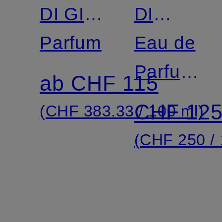
DI GIÒ
DI
PROFONDO
Parfum
GIOIA
Eau de
Parfum
ab CHF 115
Intense
CHF 12
(CHF 383.33 / 100 ml)
(CHF 250 / 