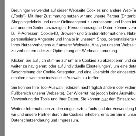
Eau de
PASSION
Breuninger verwendet auf dieser Webseite Cookies und andere Web-Te
(„Tools“). Mit Ihrer Zustimmung nutzen wir und unsere Partner (Drittanbi
Shoppingerlebnis und unser Onlineangebot zu verbessern und Ihnen i
Parfum
INTENSE
Eau de
auf anderen Seiten anzuzeigen. Personenbezogene Daten können verar
B. IP-Adressen, Cookie-ID, Browser- und Standort-Informationen, Nutze
personalisierte Angebote und Inhalte in unserem Shop, personalisierte
REFILLA
Parfum
Ihres Nutzerverhaltens auf unserer Webseite, Analyse unserer Webseit
ab CHF 95
zu verbessern oder zur Optimierung der Werbeaussteuerung.
Klicken Sie auf „Ich stimme zu“ um alle Cookies zu akzeptieren und di
(CHF 316.67 / 100 ml)
weiter zu navigieren; oder auf „Individuelle Einstellungen“, um eine detai
ab CHF
Beschreibung der Cookie-Kategorien und eine Übersicht der eingesetz
erhalten sowie eine individuelle Auswahl zu treffen.
Sie können Ihre Tool-Auswahl jederzeit nachträglich ändern oder widerr
(CHF 233.33
Fußbereich unserer Webseite). Der Widerruf hat jedoch keine Auswirkun
Verwendung der Tools und Ihrer Daten.
Sie können
hier
den Einsatz vo
Ursprünglic
Weitere Informationen zu den eingesetzten Tools und der Verwendung 
wir und unsere Partner durch die Cookies erheben, erhalten Sie in unse
CHF 105
Datenschutzerklärung
und
Impressum
.