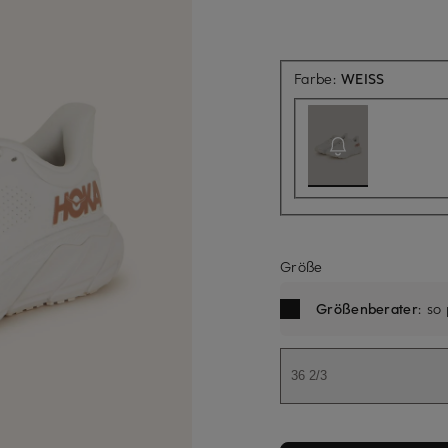
Aktuell n
Farbe:
WEISS
Größe
Größenberater
: so
36 2/3