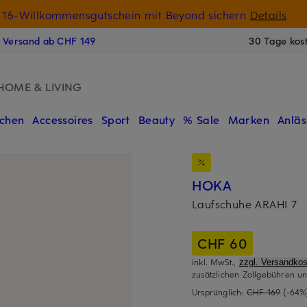
15-Willkommensgutschein mit Beyond sichern
Details
N
s Versand ab CHF 149
30 Tage kos
HOME & LIVING
chen
Accessoires
Sport
Beauty
% Sale
Marken
Anläs
HOKA
Laufschuhe ARAHI 7
CHF 60
inkl. MwSt.,
zzgl. Versandkos
zusätzlichen Zollgebühren un
Ursprünglich:
CHF 169
(-64%