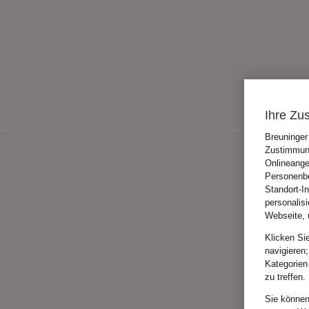
Ihre Zu
Breuninger
Zustimmung
Onlineange
Personenbe
Standort-I
personalis
Webseite, 
Klicken Si
navigieren;
Kategorien
zu treffen.
Sie können