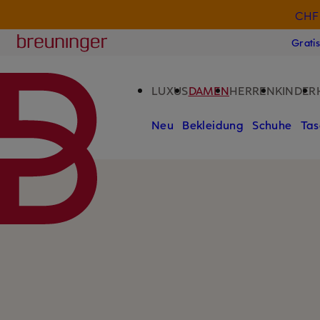
CHF 
ZUM HAUPTINHALT ÜBERSPRINGEN
ZUM SUCHFELD ÜBERSPRINGE
Breuninger
Grati
LUXUS
DAMEN
HERREN
KINDER
Neu
Bekleidung
Schuhe
Tas