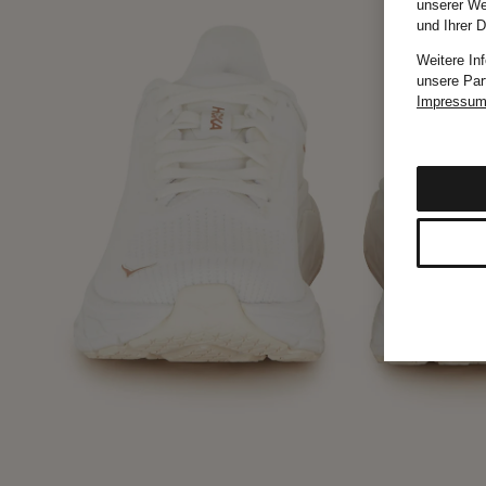
unserer We
und Ihrer 
Weitere In
unsere Par
Impressu