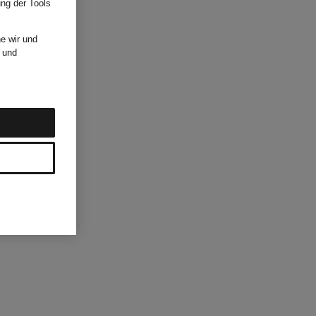
ung der Tools
e wir und
und