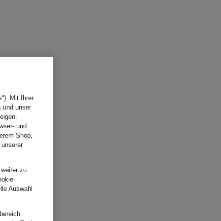
). Mit Ihrer
s und unser
eigen.
wser- und
nserem Shop,
 unserer
.
 weiter zu
ookie-
elle Auswahl
bereich