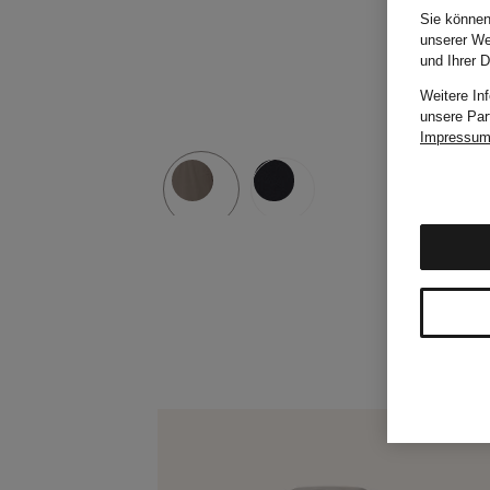
Sie können
unserer We
und Ihrer 
Weitere In
unsere Par
Impressu