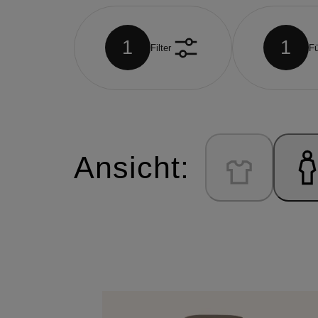
1
1
Filter
Fü
Ansicht: