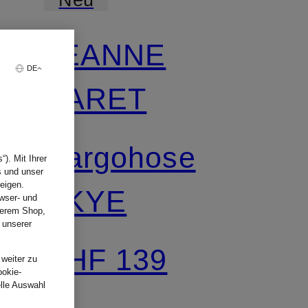
JEANNE
DE
BARET
Cargohose
). Mit Ihrer
s und unser
eigen.
SKYE
wser- und
nserem Shop,
 unserer
.
CHF 139
 weiter zu
ookie-
elle Auswahl