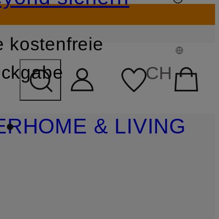
 kostenfreie
FELD ÜBERSPRINGEN
ckgabe
CH
ER
HOME & LIVING