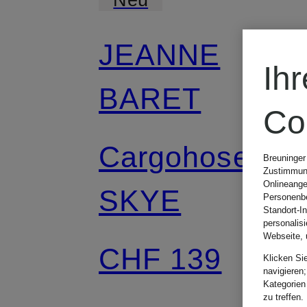
JEANNE
Ih
BARET
Co
Cargohose
Breuninger
Zustimmung
Onlineange
SKYE
Personenbe
Standort-I
personalis
Webseite, 
CHF 139
Klicken Si
navigieren;
Kategorien
zu treffen.