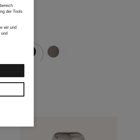
bereich
ung der Tools
e wir und
und