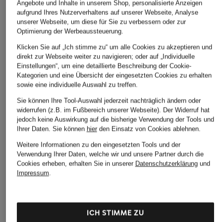
Angebote und Inhalte in unserem Shop, personalisierte Anzeigen
CHF 149
CHF 129
CHF 190
aufgrund Ihres Nutzerverhaltens auf unserer Webseite, Analyse
unserer Webseite, um diese für Sie zu verbessern oder zur
Ursprünglich:
CHF 335
Optimierung der Werbeaussteuerung.
Klicken Sie auf „Ich stimme zu“ um alle Cookies zu akzeptieren und
direkt zur Webseite weiter zu navigieren; oder auf „Individuelle
Einstellungen“, um eine detaillierte Beschreibung der Cookie-
Kategorien und eine Übersicht der eingesetzten Cookies zu erhalten
sowie eine individuelle Auswahl zu treffen.
Sie können Ihre Tool-Auswahl jederzeit nachträglich ändern oder
widerrufen (z.B. im Fußbereich unserer Webseite). Der Widerruf hat
jedoch keine Auswirkung auf die bisherige Verwendung der Tools und
Weitere Kategorien
Ihrer Daten.
Sie können
hier
den Einsatz von Cookies ablehnen.
Weitere Informationen zu den eingesetzten Tools und der
Abendkleider
Kleider
Verwendung Ihrer Daten, welche wir und unsere Partner durch die
Cookies erheben, erhalten Sie in unserer
Datenschutzerklärung
und
Anzüge für Herren
Lederjacken für Damen
Impressum
.
Bademäntel für Herren
Lederjacken für Herren
Bikinis für Damen
Leinenhosen für Herren
ICH STIMME ZU
Boleros für Damen
Leinenkleider