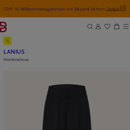
CHF 15-Willkommensgutschein mit Beyond sichern
Details
ZUM HAUPTINHALT ÜBERSPRINGEN
ZUM SUCHFELD ÜBERSPRINGE
LANIUS
Marlenehose