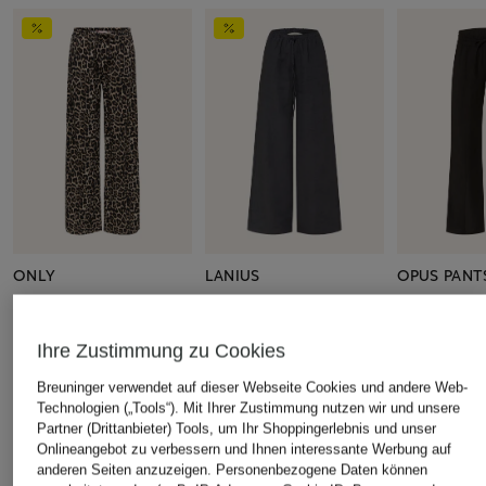
ONLY
LANIUS
OPUS PANT
Hose
Marlenehose aus Leinen
Marlenehos
CHF 109
CHF 35
CHF 119
Ihre Zustimmung zu Cookies
Ursprünglich:
CHF 50
Ursprünglich:
CHF 179
Breuninger verwendet auf dieser Webseite Cookies und andere Web-
Technologien („Tools“). Mit Ihrer Zustimmung nutzen wir und unsere
Partner (Drittanbieter) Tools, um Ihr Shoppingerlebnis und unser
ÄHNLICHE ARTIKEL ENTDECKEN
Onlineangebot zu verbessern und Ihnen interessante Werbung auf
anderen Seiten anzuzeigen. Personenbezogene Daten können