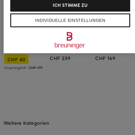
ICH STIMME ZU
INDIVIDUELLE EINSTELLUNGEN
darling harbour
RAFFAELLO ROSSI
lilienfels
Leinenhose
Marlenehose MAYLA
Marlenehose
CHF 239
CHF 169
CHF 60
Ursprünglich:
CHF 119
Weitere Kategorien