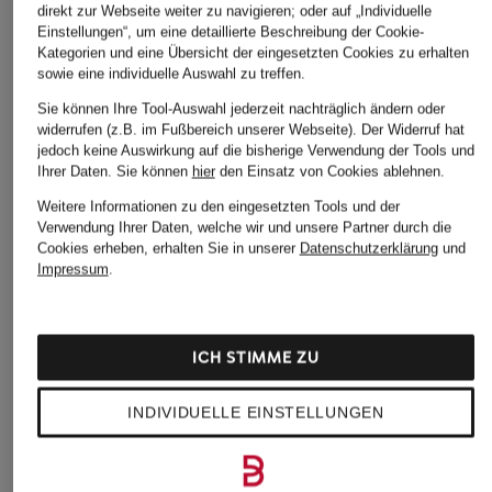
direkt zur Webseite weiter zu navigieren; oder auf „Individuelle
Einstellungen“, um eine detaillierte Beschreibung der Cookie-
Kategorien und eine Übersicht der eingesetzten Cookies zu erhalten
sowie eine individuelle Auswahl zu treffen.
Sie können Ihre Tool-Auswahl jederzeit nachträglich ändern oder
widerrufen (z.B. im Fußbereich unserer Webseite). Der Widerruf hat
jedoch keine Auswirkung auf die bisherige Verwendung der Tools und
Ihrer Daten.
Sie können
hier
den Einsatz von Cookies ablehnen.
Weitere Informationen zu den eingesetzten Tools und der
Verwendung Ihrer Daten, welche wir und unsere Partner durch die
Cookies erheben, erhalten Sie in unserer
Datenschutzerklärung
und
Impressum
.
LOEWE
LOEWE
LOEWE
ICH STIMME ZU
Umhängetasche
Schultertasche
Umhängetasche
FLAMENCO MINI
FLAMENCO
FLAMENCO MINI
INDIVIDUELLE EINSTELLUNGEN
CHF 2'090
CHF 3'210
CHF 2'090