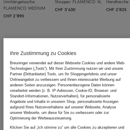
Umhängetasche
Shopper FLAMENCO XL
Handtasch
FLAMENCO MEDIUM
CHF 3'630
CHF 2'825
CHF 2'890
ÄHNLICHE ARTIKEL ENTDECKEN
Ihre Zustimmung zu Cookies
Breuninger verwendet auf dieser Webseite Cookies und andere Web-
Technologien („Tools“). Mit Ihrer Zustimmung nutzen wir und unsere
Partner (Drittanbieter) Tools, um Ihr Shoppingerlebnis und unser
Onlineangebot zu verbessern und Ihnen interessante Werbung auf
anderen Seiten anzuzeigen. Personenbezogene Daten können
verarbeitet werden (z. B. IP-Adressen, Cookie-ID, Browser- und
Standort-Informationen, Nutzerverhalten), für personalisierte
Angebote und Inhalte in unserem Shop, personalisierte Anzeigen
aufgrund Ihres Nutzerverhaltens auf unserer Webseite, Analyse
unserer Webseite, um diese für Sie zu verbessern oder zur
Optimierung der Werbeaussteuerung.
Klicken Sie auf „Ich stimme zu“ um alle Cookies zu akzeptieren und