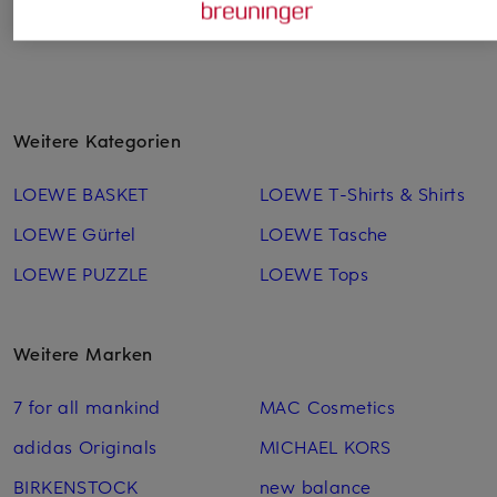
Weitere Kategorien
LOEWE BASKET
LOEWE T-Shirts & Shirts
LOEWE Gürtel
LOEWE Tasche
LOEWE PUZZLE
LOEWE Tops
Weitere Marken
7 for all mankind
MAC Cosmetics
adidas Originals
MICHAEL KORS
BIRKENSTOCK
new balance