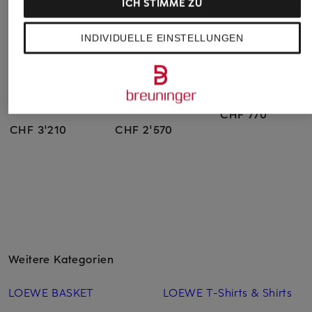
ICH STIMME ZU
INDIVIDUELLE EINSTELLUNGEN
LOEWE
LOEWE
TOTEME
Schultertasche
Clutch FLAMENCO
Handtasche T-LOC
FLAMENCO
MINI
CHF 770
CHF 3'210
CHF 2'570
Weitere Kategorien
LOEWE BASKET
LOEWE T-Shirts & Shirts