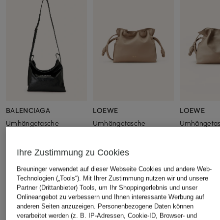
BALENCIAGA
LOEWE
LOEWE
Umhängetasche
Umhängetasche
Umhängeta
FLAMENCO MINI
FLAMENCO
CHF 1'100
CHF 2'090
CHF 2'510
Ihre Zustimmung zu Cookies
Breuninger verwendet auf dieser Webseite Cookies und andere Web-
Technologien („Tools“). Mit Ihrer Zustimmung nutzen wir und unsere
Partner (Drittanbieter) Tools, um Ihr Shoppingerlebnis und unser
ÄHNLICHE ARTIKEL ENTDECKEN
Onlineangebot zu verbessern und Ihnen interessante Werbung auf
anderen Seiten anzuzeigen. Personenbezogene Daten können
verarbeitet werden (z. B. IP-Adressen, Cookie-ID, Browser- und