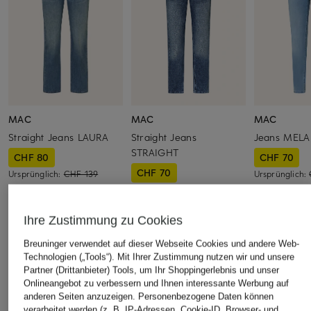
MAC
MAC
MAC
Straight Jeans LAURA
Straight Jeans
Jeans MELA
STRAIGHT
CHF 80
CHF 70
CHF 70
Ursprünglich:
CHF 139
Ursprünglich:
Ursprünglich:
CHF 149
Ihre Zustimmung zu Cookies
ÄHNLICHE ARTIKEL ENTDECKEN
Breuninger verwendet auf dieser Webseite Cookies und andere Web-
Technologien („Tools“). Mit Ihrer Zustimmung nutzen wir und unsere
Partner (Drittanbieter) Tools, um Ihr Shoppingerlebnis und unser
Onlineangebot zu verbessern und Ihnen interessante Werbung auf
anderen Seiten anzuzeigen. Personenbezogene Daten können
verarbeitet werden (z. B. IP-Adressen, Cookie-ID, Browser- und