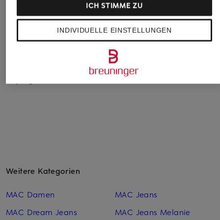
ICH STIMME ZU
AG Jeans
MARC CAIN
MAC
INDIVIDUELLE EINSTELLUNGEN
Bootcut Jeans
Cropped Jeans FORLI
Straight Jeans LAU
LEGGING BOOTCUT
mit Schmucksteinen
CHF 80
CHF 219
CHF 189
Ursprünglich:
CHF 139
Ursprünglich:
CHF 249
Weitere Kategorien
MAC Damen
MAC Jeans
MAC Dream Jeans
MAC Jeans Melanie