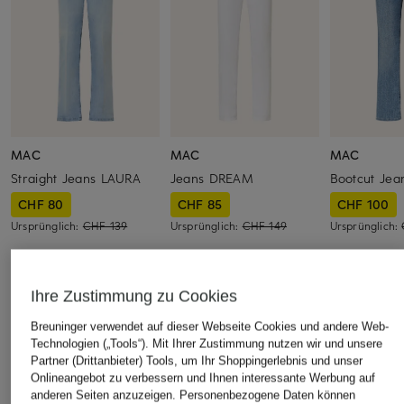
MAC
MAC
MAC
Straight Jeans LAURA
Jeans DREAM
Bootcut Je
CHF 80
CHF 85
CHF 100
Ursprünglich:
CHF 139
Ursprünglich:
CHF 149
Ursprünglich:
Ihre Zustimmung zu Cookies
ÄHNLICHE ARTIKEL ENTDECKEN
Breuninger verwendet auf dieser Webseite Cookies und andere Web-
Technologien („Tools“). Mit Ihrer Zustimmung nutzen wir und unsere
Partner (Drittanbieter) Tools, um Ihr Shoppingerlebnis und unser
Onlineangebot zu verbessern und Ihnen interessante Werbung auf
anderen Seiten anzuzeigen. Personenbezogene Daten können