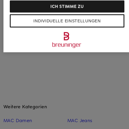
ICH STIMME ZU
MOS MOSH
CAMBIO
G-Star
INDIVIDUELLE EINSTELLUNGEN
Straight Jeans
Flared Jeans PARIS
Wide Leg Jeans 
MMCECILIA PERLA
2.0
CHF 199
mit Pailletten
CHF 95
CHF 149
Ursprünglich:
CHF 1
Weitere Kategorien
MAC Damen
MAC Jeans