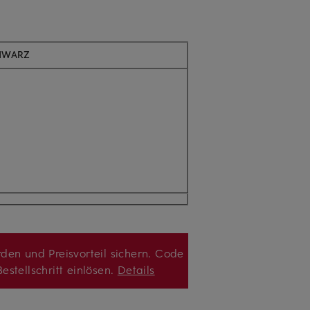
CHWARZ
den und Preisvorteil sichern. Code
estellschritt einlösen.
Details