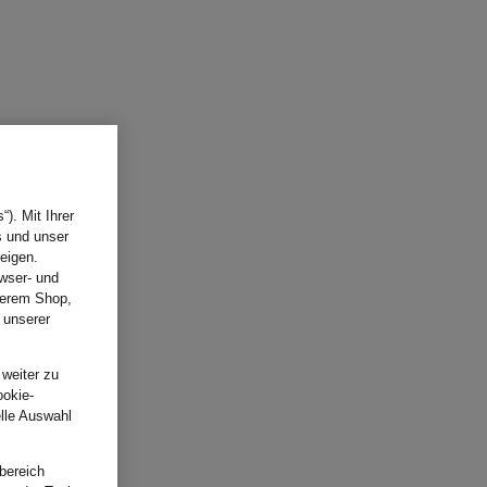
). Mit Ihrer
s und unser
eigen.
wser- und
nserem Shop,
 unserer
.
 weiter zu
ookie-
elle Auswahl
bereich