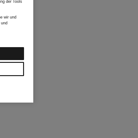
ung der Tools
e wir und
und