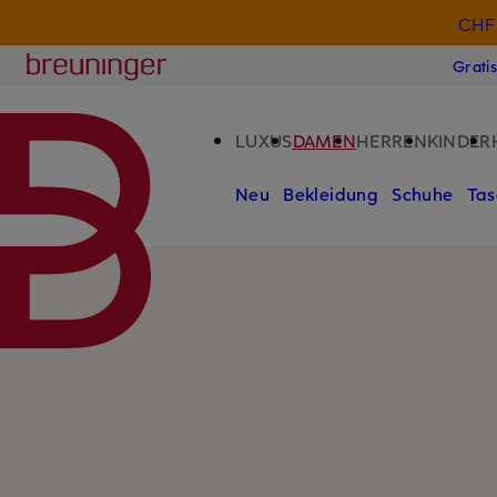
CHF 
ZUM HAUPTINHALT ÜBERSPRINGEN
ZUM SUCHFELD ÜBERSPRINGE
Breuninger
Grati
LUXUS
DAMEN
HERREN
KINDER
Neu
Bekleidung
Schuhe
Tas