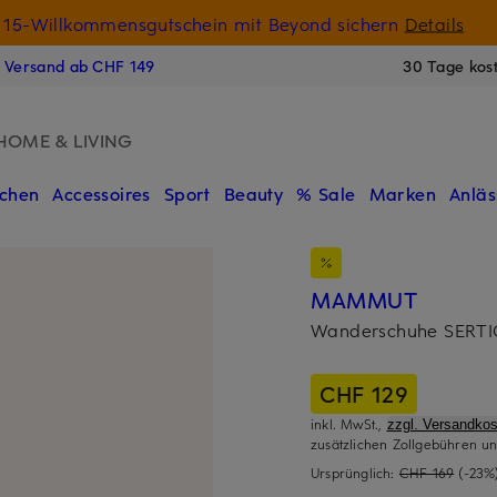
15-Willkommensgutschein mit Beyond sichern
Details
N
s Versand ab CHF 149
30 Tage kos
HOME & LIVING
chen
Accessoires
Sport
Beauty
% Sale
Marken
Anläs
MAMMUT
Wanderschuhe SERTI
CHF 129
inkl. MwSt.,
zzgl. Versandkos
zusätzlichen Zollgebühren un
Ursprünglich:
CHF 169
(-23%