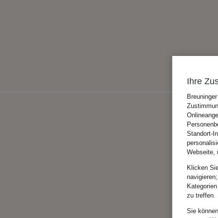
Ihre Zu
Breuninger
Zustimmung
Onlineange
Personenbe
Standort-I
personalis
Webseite, 
Klicken Si
navigieren;
Kategorien
zu treffen.
Sie können