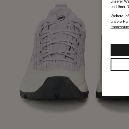
unserer We
und Ihrer 
Weitere In
unsere Par
Impressu