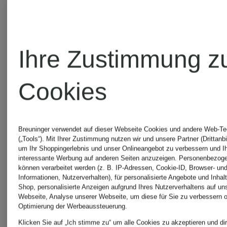
Neu
Ihre Zustimmung z
MARANT
MARANT
ÉTOILE
Cookies
Zertifiziert
ÉTOILE
Kleid
Breuninger verwendet auf dieser Webseite Cookies und andere Web-Te
(„Tools“). Mit Ihrer Zustimmung nutzen wir und unsere Partner (Drittanbi
T-Shirt
um Ihr Shoppingerlebnis und unser Onlineangebot zu verbessern und I
DAMYA
interessante Werbung auf anderen Seiten anzuzeigen. Personenbezog
können verarbeitet werden (z. B. IP-Adressen, Cookie-ID, Browser- und
ZEWEL
Informationen, Nutzerverhalten), für personalisierte Angebote und Inhal
mit
Shop, personalisierte Anzeigen aufgrund Ihres Nutzerverhaltens auf un
CHF 2
Webseite, Analyse unserer Webseite, um diese für Sie zu verbessern o
Optimierung der Werbeaussteuerung.
Leinen
CHF 150
Klicken Sie auf „Ich stimme zu“ um alle Cookies zu akzeptieren und dir