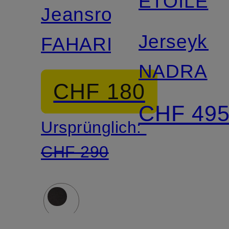
ÉTOILE
Jeansrock
Jerseykle
FAHARIA
NADRA
CHF 180
CHF 49
Ursprünglich:
CHF 290