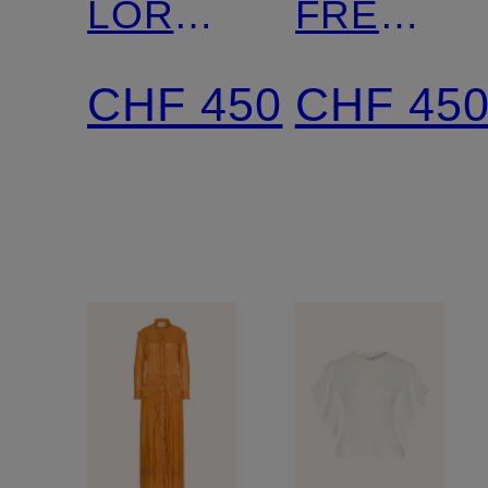
LORNA
FREDERI
mit
mit
CHF 450
CHF 45
Rüschen
Leinen
und
Glitzergar