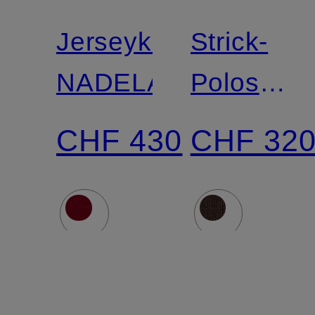
Jerseykleid
Strick-
NADELA
Poloshirt
ALTHEA
CHF 430
CHF 32