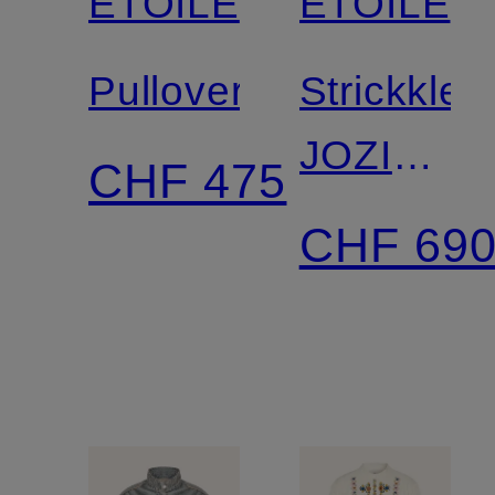
ÉTOILE
ÉTOILE
Pullover
Strickklei
JOZIRA
CHF 475
in
CHF 69
Wickelopt