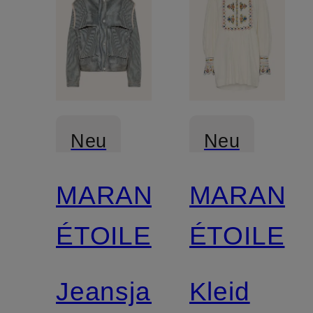
Neu
Neu
MARANT
MARANT
ÉTOILE
ÉTOILE
Jeansjacke
Kleid