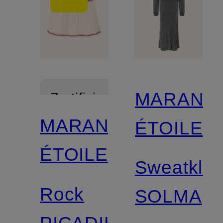
MARANT
Zertifiziert
MARANT
ÉTOILE
ÉTOILE
Sweatklei
Rock
SOLMA
PICADILIA