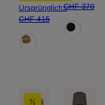
CHF 370
Ursprünglich:
3/4-
CHF 415
Arm