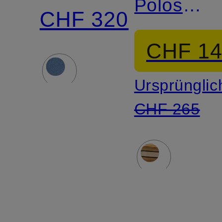
Poloshirt
CHF 320
ISALYNE
CHF 1
Ursprünglic
CHF 265