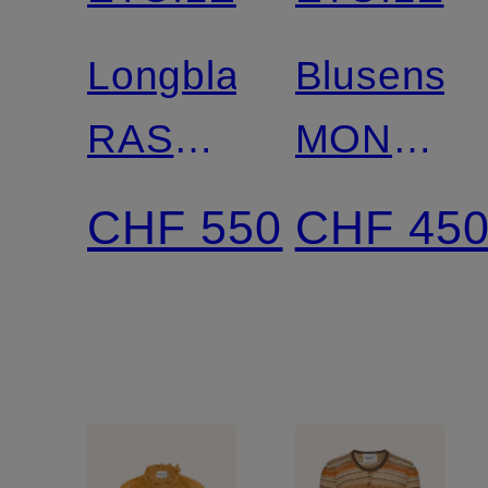
Longblazer
Blusenshir
RASMA
MONIQU
aus
mit
CHF 550
CHF 45
Cord
Lochspitz