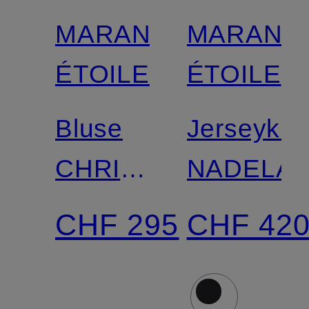
MARANT
MARANT
ÉTOILE
ÉTOILE
Bluse
Jerseykle
CHRISTA
NADELA
mit
CHF 295
CHF 42
Rüschen