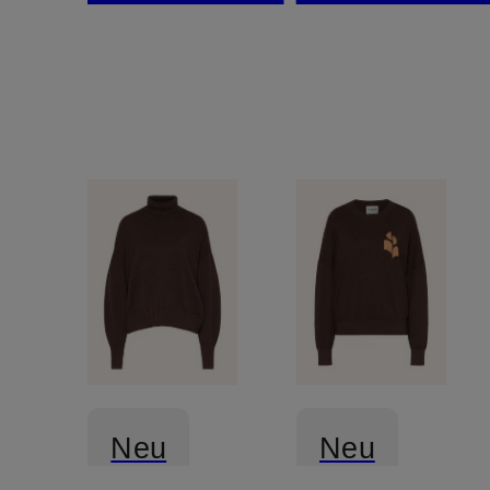
Rüschen
Lochspitz
und
Lochspitze
Neu
Neu