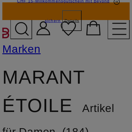
CHF 15-Willkommensgutschein mit Beyond
sichern
Details
ZUM HAUPTINHALT ÜBE
Marken
MARANT
ÉTOILE
Artikel
für Damen
184