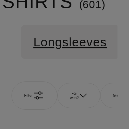
SHIRTS
601
Longsleeves
Für
Filter
Größe
wen?