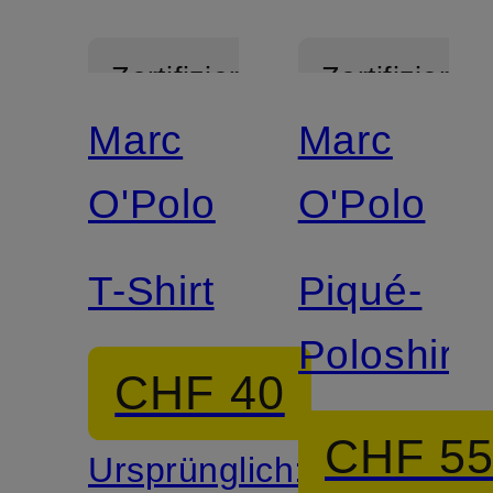
Zertifiziert
Zertifiziert
Marc
Marc
O'Polo
O'Polo
T-Shirt
Piqué-
Poloshirt
CHF 40
CHF 5
Ursprünglich: