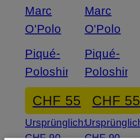
Marc
Marc
O'Polo
O'Polo
Piqué-
Piqué-
Poloshirt
Poloshirt
CHF 55
CHF 5
Ursprünglich:
Ursprünglic
CHF 90
CHF 90