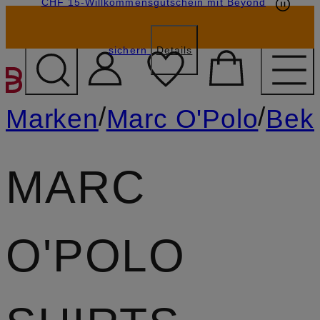
CHF 15-Willkommensgutschein mit Beyond
sichern
Details
ZUM HAUPTINHALT ÜBE
/
/
Marken
Marc O'Polo
Bek
MARC
O'POLO