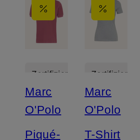
Zertifiziert
Zertifiziert
Marc
Marc
O'Polo
O'Polo
Piqué-
T-Shirt