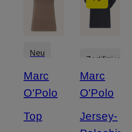
Neu
Zertifiziert
Marc
Marc
Zertifiziert
O'Polo
O'Polo
Top
Jersey-