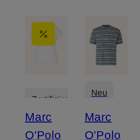
Neu
Zertifiziert
Marc
Marc
Zertifiziert
O'Polo
O'Polo