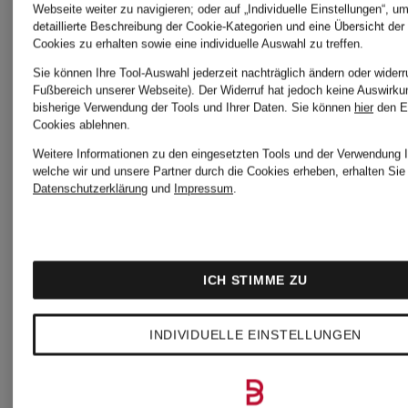
Webseite weiter zu navigieren; oder auf „Individuelle Einstellungen“, u
detaillierte Beschreibung der Cookie-Kategorien und eine Übersicht der
Cookies zu erhalten sowie eine individuelle Auswahl zu treffen.
Sie können Ihre Tool-Auswahl jederzeit nachträglich ändern oder widerr
Fußbereich unserer Webseite). Der Widerruf hat jedoch keine Auswirku
Zertifiziert
Zertifiziert
bisherige Verwendung der Tools und Ihrer Daten.
Sie können
hier
den E
Cookies ablehnen.
Marc
Marc
Weitere Informationen zu den eingesetzten Tools und der Verwendung I
welche wir und unsere Partner durch die Cookies erheben, erhalten Sie 
Datenschutzerklärung
und
Impressum
.
O'Polo
O'Polo
T-Shirt
Piqué-
ICH STIMME ZU
Poloshirt
INDIVIDUELLE EINSTELLUNGEN
CHF 35