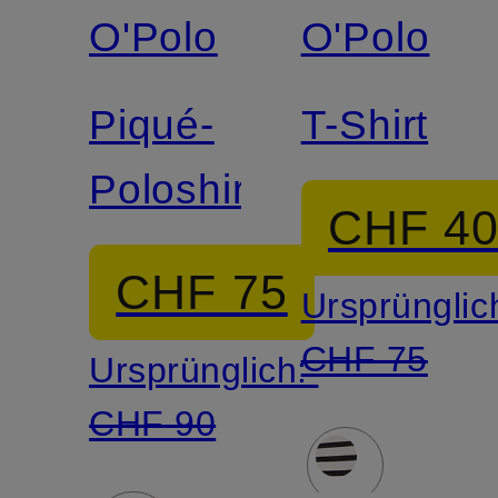
O'Polo
O'Polo
Piqué-
T-Shirt
Poloshirt
CHF 4
CHF 75
Ursprünglic
CHF 75
Ursprünglich:
CHF 90