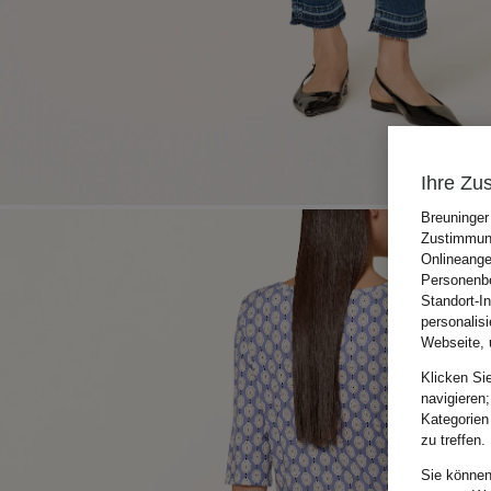
Ihre Zu
Breuninger
Zustimmung
Onlineange
Personenbe
Standort-I
personalis
Webseite, 
Klicken Si
navigieren;
Kategorien
zu treffen.
Sie können