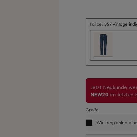
Farbe:
357 vintage ind
Jetzt Neukunde wer
NEW20
im letzten B
Größe
Wir empfehlen ein