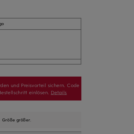
igo
den und Preisvorteil sichern. Code
estellschritt einlösen.
Details
e
Größe größer
.