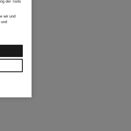
ung der Tools
e wir und
und