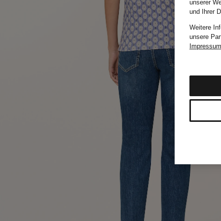
unserer We
und Ihrer 
Weitere In
unsere Par
Impressu