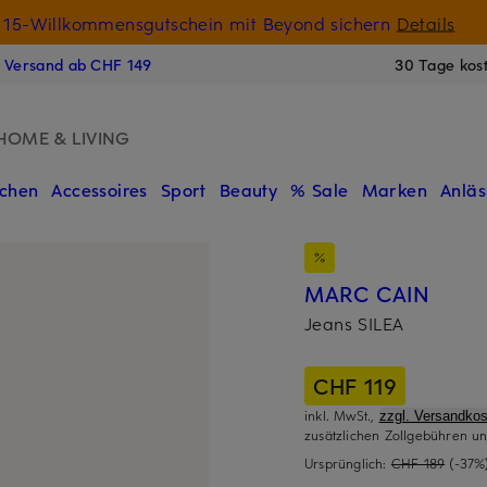
15-Willkommensgutschein mit Beyond sichern
Details
N
s Versand ab CHF 149
30 Tage kos
HOME & LIVING
chen
Accessoires
Sport
Beauty
% Sale
Marken
Anläs
MARC CAIN
Jeans SILEA
CHF 119
inkl. MwSt.,
zzgl. Versandkos
zusätzlichen Zollgebühren un
Ursprünglich:
CHF 189
(-37%