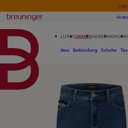
CHF 
ZUM HAUPTINHALT ÜBERSPRINGEN
ZUM SUCHFELD ÜBERSPRINGE
Breuninger
Grati
LUXUS
DAMEN
HERREN
KINDER
Neu
Bekleidung
Schuhe
Tas