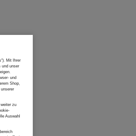
). Mit Ihrer
s und unser
eigen.
wser- und
nserem Shop,
 unserer
.
 weiter zu
ookie-
elle Auswahl
bereich