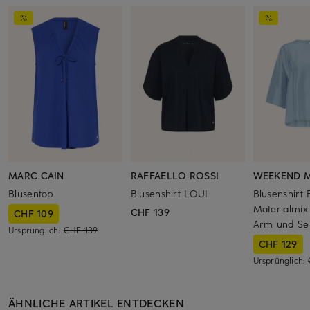
MARC CAIN
RAFFAELLO ROSSI
WEEKEND M
Blusentop
Blusenshirt LOUI
Blusenshirt
Materialmix
CHF 139
CHF 109
Arm und Se
Ursprünglich:
CHF 139
CHF 129
Ursprünglich:
ÄHNLICHE ARTIKEL ENTDECKEN