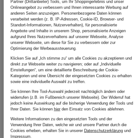
Partner (Drittanbieter) Tools, um Ihr Shoppingerlebnis und unser
Onlineangebot zu verbessern und Ihnen interessante Werbung auf
anderen Seiten anzuzeigen. Personenbezogene Daten können
verarbeitet werden (z. B. IP-Adressen, Cookie-ID, Browser- und
Standort-Informationen, Nutzerverhalten), für personalisierte
Angebote und Inhalte in unserem Shop, personalisierte Anzeigen
aufgrund Ihres Nutzerverhaltens auf unserer Webseite, Analyse
unserer Webseite, um diese für Sie zu verbessern oder zur
RAFFAELLO ROSSI
ALLSAINTS
CINQUE
Optimierung der Werbeaussteuerung.
Shirt GRAZIA mit
Strickshirt BERN im
Blusenshirt CIADDY
Klicken Sie auf „Ich stimme zu“ um alle Cookies zu akzeptieren und
3/4-Arm
Materialmix
mit 3/4-Arm
direkt zur Webseite weiter zu navigieren; oder auf „Individuelle
Einstellungen“, um eine detaillierte Beschreibung der Cookie-
CHF 129
CHF 165
CHF 75
Kategorien und eine Übersicht der eingesetzten Cookies zu erhalten
sowie eine individuelle Auswahl zu treffen.
Ursprünglich:
CHF 149
Sie können Ihre Tool-Auswahl jederzeit nachträglich ändern oder
widerrufen (z.B. im Fußbereich unserer Webseite). Der Widerruf hat
jedoch keine Auswirkung auf die bisherige Verwendung der Tools und
Ihrer Daten.
Sie können
hier
den Einsatz von Cookies ablehnen.
Weitere Informationen zu den eingesetzten Tools und der
Verwendung Ihrer Daten, welche wir und unsere Partner durch die
Cookies erheben, erhalten Sie in unserer
Datenschutzerklärung
und
Impressum
.