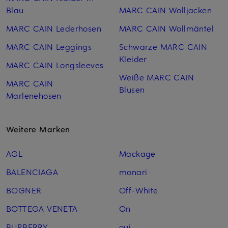
Blau
MARC CAIN Woll­jacken
MARC CAIN Lederhosen
MARC CAIN Woll­mäntel
MARC CAIN Leggings
Schwarze MARC CAIN
Kleider
MARC CAIN Longsleeves
Weiße MARC CAIN
MARC CAIN
Blusen
Marlenehosen
Weitere Marken
AGL
Mackage
BALENCIAGA
monari
BOGNER
Off-White
BOTTEGA VENETA
On
BURBERRY
oui