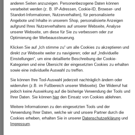
anderen Seiten anzuzeigen. Personenbezogene Daten können
verarbeitet werden (z. B. IP-Adressen, Cookie-ID, Browser- und
Standort-Informationen, Nutzerverhalten), für personalisierte
Angebote und Inhalte in unserem Shop, personalisierte Anzeigen
aufgrund Ihres Nutzerverhaltens auf unserer Webseite, Analyse
monari
someday
S Max Mara
unserer Webseite, um diese für Sie zu verbessern oder zur
Overshirt
Kastenjacke NUALIN
Blazer MAGIA
Optimierung der Werbeaussteuerung.
aus Jersey
CHF 70
CHF 540
Klicken Sie auf „Ich stimme zu“ um alle Cookies zu akzeptieren und
CHF 90
direkt zur Webseite weiter zu navigieren; oder auf „Individuelle
Ursprünglich:
CHF 149
Ursprünglich:
CHF 625
Einstellungen“, um eine detaillierte Beschreibung der Cookie-
Ursprünglich:
CHF 179
Kategorien und eine Übersicht der eingesetzten Cookies zu erhalten
sowie eine individuelle Auswahl zu treffen.
Sie können Ihre Tool-Auswahl jederzeit nachträglich ändern oder
widerrufen (z.B. im Fußbereich unserer Webseite). Der Widerruf hat
jedoch keine Auswirkung auf die bisherige Verwendung der Tools und
Ihrer Daten.
Sie können
hier
den Einsatz von Cookies ablehnen.
Weitere Informationen zu den eingesetzten Tools und der
Verwendung Ihrer Daten, welche wir und unsere Partner durch die
Weitere Kategorien
Cookies erheben, erhalten Sie in unserer
Datenschutzerklärung
und
Impressum
.
Blaue MARC CAIN Blusen
MARC CAIN Mäntel