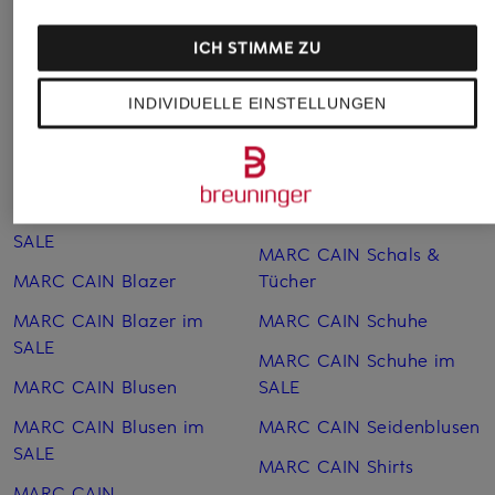
Grüne MARC CAIN
MARC CAIN Poloshirts
ICH STIMME ZU
Pullover
MARC CAIN Pullover
MARC CAIN 7/8-Hosen
INDIVIDUELLE EINSTELLUNGEN
MARC CAIN Röcke
MARC CAIN Accessoires
MARC CAIN Röcke im
MARC CAIN Artikel
SALE
MARC CAIN Artikel im
MARC CAIN Sandalen
SALE
MARC CAIN Schals &
MARC CAIN Blazer
Tücher
MARC CAIN Blazer im
MARC CAIN Schuhe
SALE
MARC CAIN Schuhe im
MARC CAIN Blusen
SALE
MARC CAIN Blusen im
MARC CAIN Seiden­blusen
SALE
MARC CAIN Shirts
MARC CAIN