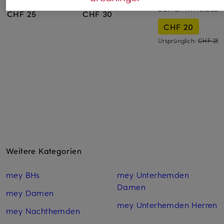
BETTER INVISIBLES
CHF 25
CHF 30
CHF 20
Ursprünglich:
CHF 25
Weitere Kategorien
mey BHs
mey Unterhemden
Damen
mey Damen
mey Unterhemden Herren
mey Nachthemden