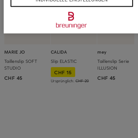
MARIE JO
CALIDA
mey
Taillenslip SOFT
Slip ELASTIC
Taillenslip Serie
STUDIO
ILLUSION
CHF 15
CHF 45
CHF 45
Ursprünglich:
CHF 20