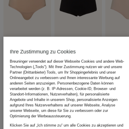
mey
mey
mey
Taillenslip Serie
Panty Serie ILLUSION
Taillenslip 
Ihre Zustimmung zu Cookies
ILLUSION
BETTER INV
CHF 40
Breuninger verwendet auf dieser Webseite Cookies und andere Web-
CHF 45
CHF 30
Technologien („Tools“). Mit Ihrer Zustimmung nutzen wir und unsere
Partner (Drittanbieter) Tools, um Ihr Shoppingerlebnis und unser
Onlineangebot zu verbessern und Ihnen interessante Werbung auf
anderen Seiten anzuzeigen. Personenbezogene Daten können
ÄHNLICHE ARTIKEL ENTDECKEN
verarbeitet werden (z. B. IP-Adressen, Cookie-ID, Browser- und
Standort-Informationen, Nutzerverhalten), für personalisierte
Angebote und Inhalte in unserem Shop, personalisierte Anzeigen
aufgrund Ihres Nutzerverhaltens auf unserer Webseite, Analyse
unserer Webseite, um diese für Sie zu verbessern oder zur
Optimierung der Werbeaussteuerung.
Klicken Sie auf „Ich stimme zu“ um alle Cookies zu akzeptieren und