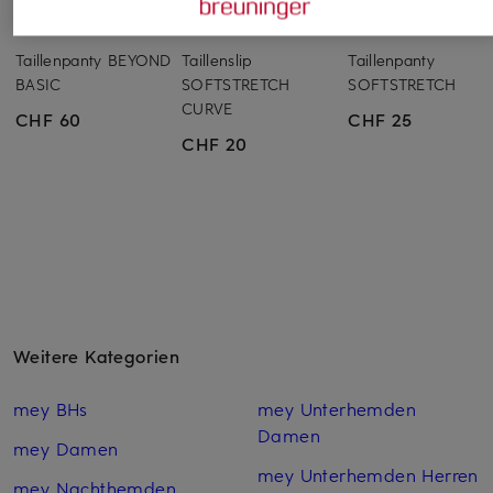
Felina Conturelle
CHANTELLE
CHANTELLE
Taillenpanty BEYOND
Taillenslip
Taillenpanty
BASIC
SOFTSTRETCH
SOFTSTRETCH
CURVE
CHF 60
CHF 25
CHF 20
Weitere Kategorien
mey BHs
mey Unterhemden
Damen
mey Damen
mey Unterhemden Herren
mey Nachthemden