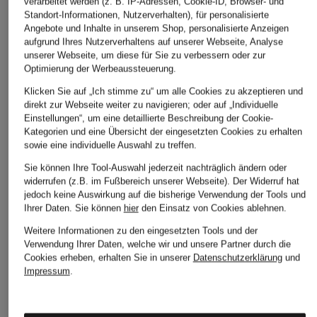
verarbeitet werden (z. B. IP-Adressen, Cookie-ID, Browser- und
lilienfels
Marc O'Polo
MSCH COPENHAG
Standort-Informationen, Nutzerverhalten), für personalisierte
Angebote und Inhalte in unserem Shop, personalisierte Anzeigen
Rock
Faltenrock
Rock MSCHLENNA
aufgrund Ihres Nutzerverhaltens auf unserer Webseite, Analyse
CHF 169
CHF 100
unserer Webseite, um diese für Sie zu verbessern oder zur
CHF 95
Optimierung der Werbeaussteuerung.
Ursprünglich:
CHF 139
Klicken Sie auf „Ich stimme zu“ um alle Cookies zu akzeptieren und
direkt zur Webseite weiter zu navigieren; oder auf „Individuelle
Einstellungen“, um eine detaillierte Beschreibung der Cookie-
Kategorien und eine Übersicht der eingesetzten Cookies zu erhalten
sowie eine individuelle Auswahl zu treffen.
Sie können Ihre Tool-Auswahl jederzeit nachträglich ändern oder
widerrufen (z.B. im Fußbereich unserer Webseite). Der Widerruf hat
jedoch keine Auswirkung auf die bisherige Verwendung der Tools und
Ihrer Daten.
Sie können
hier
den Einsatz von Cookies ablehnen.
Weitere Kategorien
Weitere Informationen zu den eingesetzten Tools und der
Verwendung Ihrer Daten, welche wir und unsere Partner durch die
Abendkleider
Kleider
Cookies erheben, erhalten Sie in unserer
Datenschutzerklärung
und
Impressum
.
Anzüge für Herren
Lederjacken für Damen
Bademäntel für Herren
Lederjacken für Herren