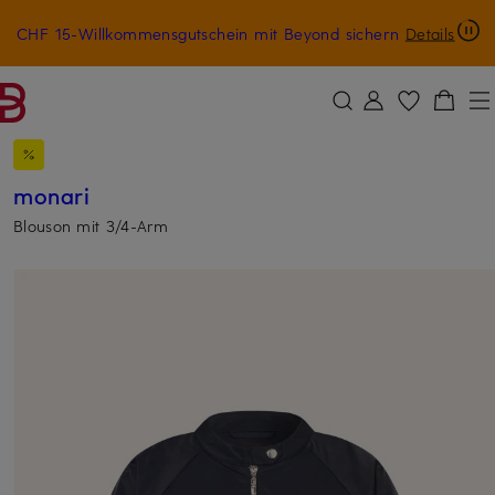
CHF 15-Willkommensgutschein mit Beyond sichern
Details
ZUM HAUPTINHALT ÜBERSPRINGEN
ZUM SUCHFELD ÜBERSPRINGE
monari
Blouson mit 3/4-Arm