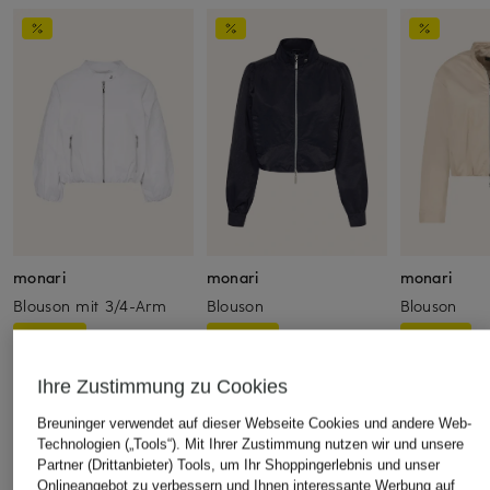
monari
monari
monari
Blouson mit 3/4-Arm
Blouson
Blouson
CHF 90
CHF 95
CHF 70
Ursprünglich:
CHF 159
Ursprünglich:
CHF 149
Ursprünglich:
Ihre Zustimmung zu Cookies
Breuninger verwendet auf dieser Webseite Cookies und andere Web-
Technologien („Tools“). Mit Ihrer Zustimmung nutzen wir und unsere
ÄHNLICHE ARTIKEL ENTDECKEN
Partner (Drittanbieter) Tools, um Ihr Shoppingerlebnis und unser
Onlineangebot zu verbessern und Ihnen interessante Werbung auf