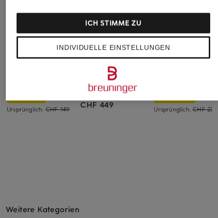
ICH STIMME ZU
INDIVIDUELLE EINSTELLUNGEN
monari
BOSS
Blauer
Blouson
Trench-Jacke
Jacke ELISABETH
CABASY
CHF 95
CHF 119
CHF 449
Ursprünglich:
CHF 149
Ursprünglich:
CHF 239
Weitere Kategorien