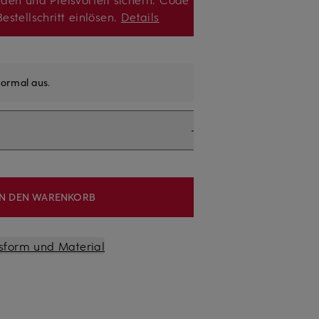
estellschritt einlösen.
Details
ormal aus
.
IN DEN WARENKORB
sform und Material