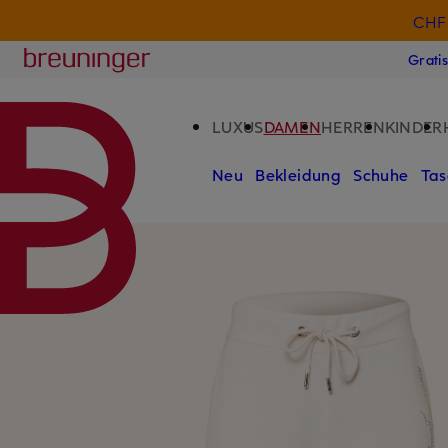
CHF 
ZUM HAUPTINHALT ÜBERSPRINGEN
ZUM SUCHFELD ÜBERSPRINGE
Breuninger
Grati
LUXUS
DAMEN
HERREN
KINDER
Neu
Bekleidung
Schuhe
Tas