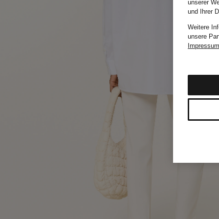
unserer We
und Ihrer 
Weitere In
unsere Par
Impressu