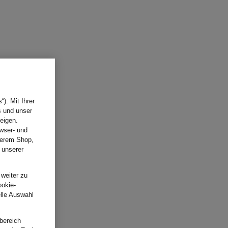
). Mit Ihrer
s und unser
eigen.
wser- und
nserem Shop,
 unserer
.
 weiter zu
ookie-
elle Auswahl
bereich