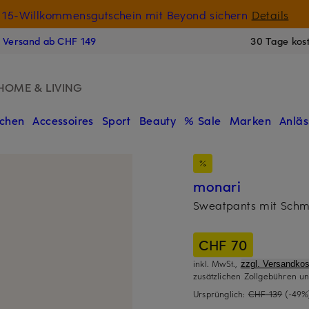
15-Willkommensgutschein mit Beyond sichern
Details
N
s Versand ab CHF 149
30 Tage kos
HOME & LIVING
chen
Accessoires
Sport
Beauty
% Sale
Marken
Anläs
monari
Sweatpants mit Schm
CHF 70
inkl. MwSt.,
zzgl. Versandkos
zusätzlichen Zollgebühren un
Ursprünglich:
CHF 139
(-49%