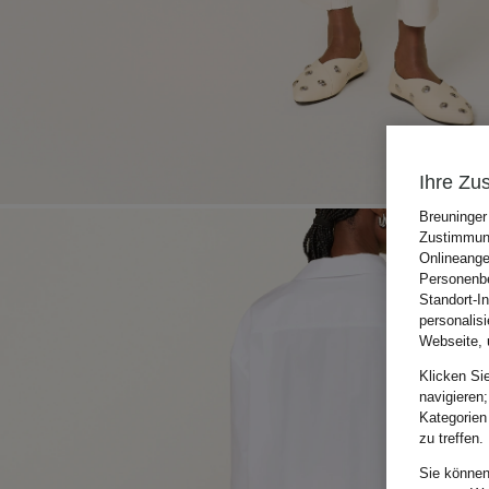
Ihre Zu
Breuninger
Zustimmung
Onlineange
Personenbe
Standort-I
personalis
Webseite, 
Klicken Si
navigieren;
Kategorien
zu treffen.
Sie können