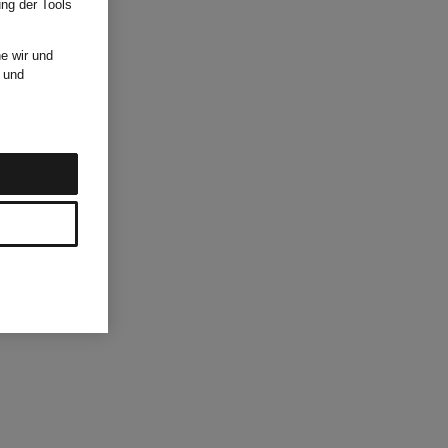
ung der Tools
e wir und
und