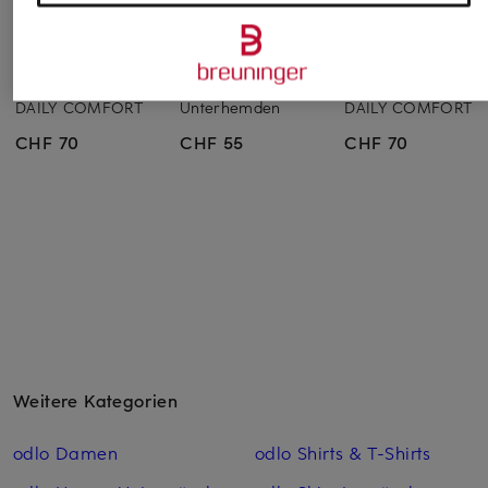
FALKE
LACOSTE
FALKE
2er-Pack T-Shirts
2er-Pack V-
2er-Pack T-Shirts
DAILY COMFORT
Unterhemden
DAILY COMFORT
CHF 70
CHF 55
CHF 70
Weitere Kategorien
odlo Damen
odlo Shirts & T-Shirts