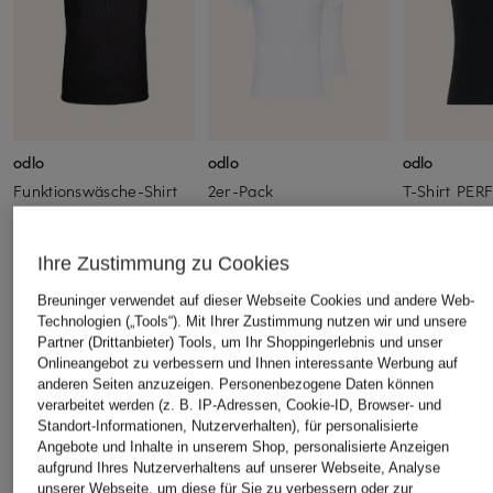
odlo
odlo
odlo
Funktionswäsche-Shirt
2er-Pack
T-Shirt PE
ACTIVE F-DRY LIGHT
Funktionswäsche-Shirts
LIGHT
ECO
ACTIVE LIGHT
CHF 50
Ihre Zustimmung zu Cookies
CHF 95
CHF 35
Ursprünglich:
Ursprünglich:
CHF 50
Breuninger verwendet auf dieser Webseite Cookies und andere Web-
Technologien („Tools“). Mit Ihrer Zustimmung nutzen wir und unsere
Partner (Drittanbieter) Tools, um Ihr Shoppingerlebnis und unser
ÄHNLICHE ARTIKEL ENTDECKEN
Onlineangebot zu verbessern und Ihnen interessante Werbung auf
anderen Seiten anzuzeigen. Personenbezogene Daten können
verarbeitet werden (z. B. IP-Adressen, Cookie-ID, Browser- und
Standort-Informationen, Nutzerverhalten), für personalisierte
Angebote und Inhalte in unserem Shop, personalisierte Anzeigen
aufgrund Ihres Nutzerverhaltens auf unserer Webseite, Analyse
unserer Webseite, um diese für Sie zu verbessern oder zur