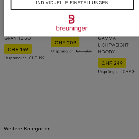
INDIVIDUELLE EINSTELLUNGEN
MAMMUT
Klättermusen
ARC'TERYX
Softshell-Jacke
Funktionsjacke NAL
Softshell-Jacke
GRANITE SO
GAMMA
CHF 209
LIGHTWEIGHT
CHF 159
Ursprünglich:
CHF 289
HOODY
Ursprünglich:
CHF 199
CHF 249
Ursprünglich:
CHF 309
Weitere Kategorien