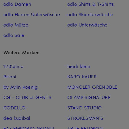
odlo Damen
odlo Shirts & T-Shirts
odlo Herren Unterwäsche
odlo Skiunterwäsche
odlo Mütze
odlo Unterwäsche
odlo Sale
Weitere Marken
120%lino
heidi klein
Brioni
KARO KAUER
by Aylin Koenig
MONCLER GRENOBLE
CG - CLUB of GENTS
OLYMP SIGNATURE
CODELLO
STAND STUDIO
dea kudibal
STROKESMAN'S
EA7 EMPORIO ARMANI
TRUE RELIGION