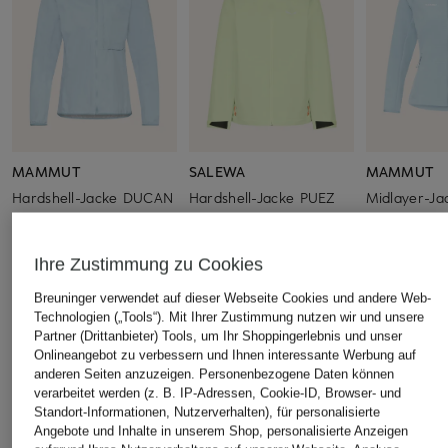
MAMMUT
SALEWA
MAMMUT
Hardshell-Jacke DUCAN
Hardshell-Jacke PUEZ
Midlayer-J
LIGHT
2.5L PTX
LIGHT
CHF 209
CHF 75
CHF 129
Ihre Zustimmung zu Cookies
Ursprünglich:
CHF 149
Ursprünglich:
Breuninger verwendet auf dieser Webseite Cookies und andere Web-
Technologien („Tools“). Mit Ihrer Zustimmung nutzen wir und unsere
Partner (Drittanbieter) Tools, um Ihr Shoppingerlebnis und unser
ÄHNLICHE ARTIKEL ENTDECKEN
Onlineangebot zu verbessern und Ihnen interessante Werbung auf
anderen Seiten anzuzeigen. Personenbezogene Daten können
verarbeitet werden (z. B. IP-Adressen, Cookie-ID, Browser- und
Standort-Informationen, Nutzerverhalten), für personalisierte
Angebote und Inhalte in unserem Shop, personalisierte Anzeigen