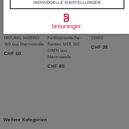
INDIVIDUELLE EINSTELLUNGEN
odlo
icebreaker
sloggi
Funktionswäsche-Slip
2er-Pack
2er-Pack Panties 
NATURAL MERINO
Funktionswäsche-
SENSE
160 aus Merinowolle
Panties MER 150
CHF 35
SIREN aus
CHF 60
Merinowolle
CHF 85
Weitere Kategorien