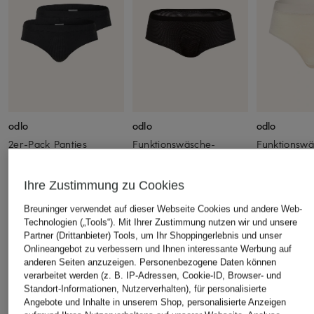
odlo
odlo
odlo
2er-Pack Panties
Funktionswäsche-
Funktionswä
ACTIVE LIGHT
Panties ACTIVE F-DRY
NATURAL M
LIGHT ECO SUW
aus Merinow
CHF 70
Ihre Zustimmung zu Cookies
CHF 30
CHF 40
Breuninger verwendet auf dieser Webseite Cookies und andere Web-
Ursprünglich:
CHF 35
Ursprünglich:
Technologien („Tools“). Mit Ihrer Zustimmung nutzen wir und unsere
Partner (Drittanbieter) Tools, um Ihr Shoppingerlebnis und unser
Onlineangebot zu verbessern und Ihnen interessante Werbung auf
ÄHNLICHE ARTIKEL ENTDECKEN
anderen Seiten anzuzeigen. Personenbezogene Daten können
verarbeitet werden (z. B. IP-Adressen, Cookie-ID, Browser- und
Standort-Informationen, Nutzerverhalten), für personalisierte
Angebote und Inhalte in unserem Shop, personalisierte Anzeigen